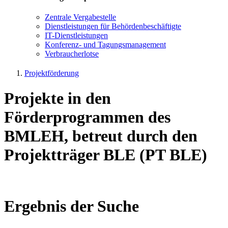
Zen­tra­le Ver­ga­be­stel­le
Dienst­leis­tun­gen für Be­hör­den­be­schäf­tig­te
IT-Dienst­leis­tun­gen
Kon­fe­renz- und Tagungs­management
Ver­brau­cher­lot­se
Projektförderung
Projekte in den
Förderprogrammen des
BMLEH, betreut durch den
Projektträger BLE (PT BLE)
Ergebnis der Suche