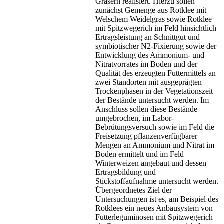
Gräsern realisiert. Hierzu sollen
zunächst Gemenge aus Rotklee mit
Welschem Weidelgras sowie Rotklee
mit Spitzwegerich im Feld hinsichtlich
Ertragsleistung an Schnittgut und
symbiotischer N2-Fixierung sowie der
Entwicklung des Ammonium- und
Nitratvorrates im Boden und der
Qualität des erzeugten Futtermittels an
zwei Standorten mit ausgeprägten
Trockenphasen in der Vegetationszeit
der Bestände untersucht werden. Im
Anschluss sollen diese Bestände
umgebrochen, im Labor-
Bebrütungsversuch sowie im Feld die
Freisetzung pflanzenverfügbarer
Mengen an Ammonium und Nitrat im
Boden ermittelt und im Feld
Winterweizen angebaut und dessen
Ertragsbildung und
Stickstoffaufnahme untersucht werden.
Übergeordnetes Ziel der
Untersuchungen ist es, am Beispiel des
Rotklees ein neues Anbausystem von
Futterleguminosen mit Spitzwegerich