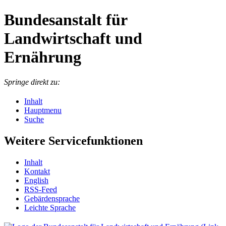
Bundesanstalt für
Landwirtschaft und
Ernährung
Springe direkt zu:
Inhalt
Hauptmenu
Suche
Weitere Servicefunktionen
In­halt
Kon­takt
English
RSS-Feed
Ge­bär­den­spra­che
Leich­te Spra­che