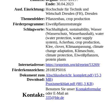
Ende:
30.04.2023
Ausf. Einrichtung:
Hochschule für Technik und
Wirtschaft Dresden (FH), Dresden
Themenfelder:
Pflanzenbau, crop production
Förderprogramme:
Eiweißpflanzenstrategie
Schlagworte:
Nachhaltigkeit, sustainability, Wasser
(Wasserschutz, Wasserhaushalt), water
(water protection, water supply
system), Ackerbau, crop production,
Klee, clover, Klimaanpassung, climate
change adaptation, Klimaschutz,
climate protection, Eiweißpflanzen,
protein plants
Internetadresse:
https://orgprints.org/id/eprint/53269/
Förderkennzeichen:
2818EPS016
Dokument zum
Abschlussbericht_komplett.pdf (15,3
Download:
MB)
Praxismerkblatt.pdf (981,3 KB)
Benutzen Sie unser
Kontaktformular
oder E-Mail an
Kontakt:
335@ble.de