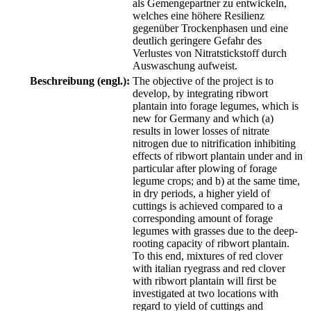
als Gemengepartner zu entwickeln,
welches eine höhere Resilienz
gegenüber Trockenphasen und eine
deutlich geringere Gefahr des
Verlustes von Nitratstickstoff durch
Auswaschung aufweist.
Beschreibung (engl.):
The objective of the project is to
develop, by integrating ribwort
plantain into forage legumes, which is
new for Germany and which (a)
results in lower losses of nitrate
nitrogen due to nitrification inhibiting
effects of ribwort plantain under and in
particular after plowing of forage
legume crops; and b) at the same time,
in dry periods, a higher yield of
cuttings is achieved compared to a
corresponding amount of forage
legumes with grasses due to the deep-
rooting capacity of ribwort plantain.
To this end, mixtures of red clover
with italian ryegrass and red clover
with ribwort plantain will first be
investigated at two locations with
regard to yield of cuttings and