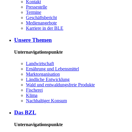
Kon­takt
Pres­se­stel­le
Ter­mi­ne
Ge­schäfts­be­richt
Me­di­en­an­ge­bo­te
Kar­rie­re in der BLE
Un­se­re The­men
Unternavigationspunkte
Land­wirt­schaft
Er­näh­rung und Le­bens­mit­tel
Markt­or­ga­ni­sa­ti­on
Länd­li­che Ent­wick­lung
Wald und ent­wal­dungs­freie Pro­duk­te
Fi­sche­rei
Kli­ma
Nach­hal­ti­ger Kon­sum
Das BZL
Unternavigationspunkte