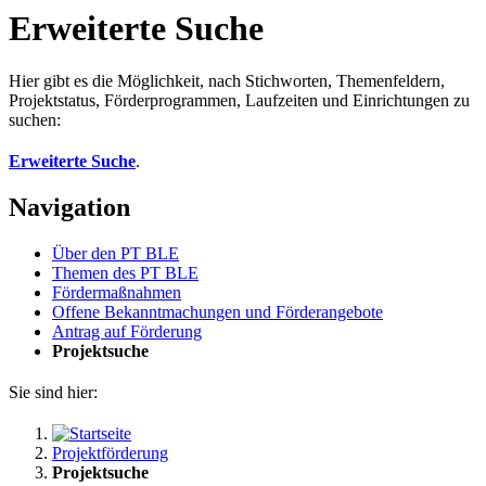
Erweiterte Suche
Hier gibt es die Möglichkeit, nach Stichworten, Themenfeldern,
Projektstatus, Förderprogrammen, Laufzeiten und Einrichtungen zu
suchen:
Erweiterte Suche
.
Navigation
Über den PT BLE
The­men des PT BLE
För­der­maß­nah­men
Of­fe­ne Be­kannt­ma­chun­gen und För­der­an­ge­bo­te
An­trag auf För­de­rung
Pro­jekt­su­che
Sie sind hier:
Projektförderung
Projektsuche