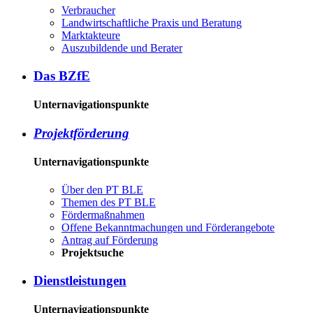
Ver­brau­cher
Land­wirtschaft­liche Pra­xis und Be­ra­tung
Mark­tak­teu­re
Aus­zu­bil­den­de und Be­ra­ter
Das BZ­fE
Unternavigationspunkte
Pro­jekt­för­de­rung
Unternavigationspunkte
Über den PT BLE
The­men des PT BLE
För­der­maß­nah­men
Of­fe­ne Be­kannt­ma­chun­gen und För­der­an­ge­bo­te
An­trag auf För­de­rung
Pro­jekt­su­che
Dienst­leis­tun­gen
Unternavigationspunkte