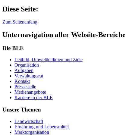
Diese Seite:
Zum Seitenanfang
Unternavigation aller Website-Bereiche
Die BLE
Leit­bild, Um­welt­leit­li­ni­en und Zie­le
Or­ga­ni­sa­ti­on
Auf­ga­ben
Ver­wal­tungs­rat
Kon­takt
Pres­se­stel­le
Me­di­en­an­ge­bo­te
Kar­rie­re in der BLE
Unsere Themen
Land­wirt­schaft
Er­näh­rung und Le­bens­mit­tel
Markt­or­ga­ni­sa­ti­on