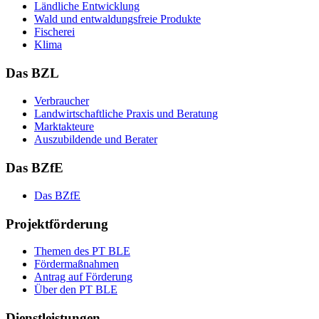
Länd­li­che Ent­wick­lung
Wald und ent­wal­dungs­freie Pro­duk­te
Fi­sche­rei
Kli­ma
Das BZL
Ver­brau­cher
Land­wirtschaft­liche Pra­xis und Be­ra­tung
Mark­tak­teu­re
Aus­zu­bil­den­de und Be­ra­ter
Das BZfE
Das BZ­fE
Projektförderung
The­men des PT BLE
För­der­maß­nah­men
An­trag auf För­de­rung
Über den PT BLE
Dienstleistungen