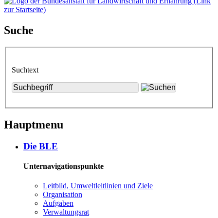
Suche
Suchtext
Hauptmenu
Die BLE
Unternavigationspunkte
Leit­bild, Um­welt­leit­li­ni­en und Zie­le
Or­ga­ni­sa­ti­on
Auf­ga­ben
Ver­wal­tungs­rat