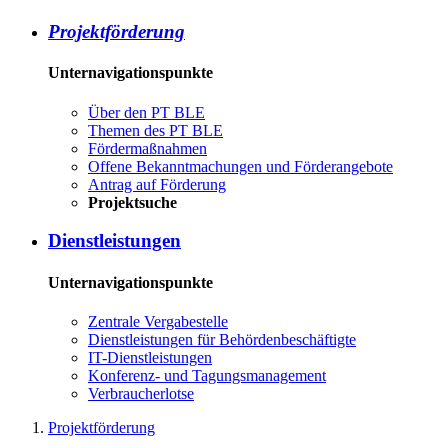
Pro­jekt­för­de­rung
Unternavigationspunkte
Über den PT BLE
The­men des PT BLE
För­der­maß­nah­men
Of­fe­ne Be­kannt­ma­chun­gen und För­der­an­ge­bo­te
An­trag auf För­de­rung
Pro­jekt­su­che
Dienst­leis­tun­gen
Unternavigationspunkte
Zen­tra­le Ver­ga­be­stel­le
Dienst­leis­tun­gen für Be­hör­den­be­schäf­tig­te
IT-Dienst­leis­tun­gen
Kon­fe­renz- und Tagungs­management
Ver­brau­cher­lot­se
Projektförderung