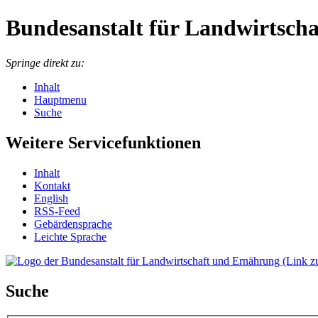
Bundesanstalt für Landwirtsch
Springe direkt zu:
Inhalt
Hauptmenu
Suche
Weitere Servicefunktionen
In­halt
Kon­takt
English
RSS-Feed
Ge­bär­den­spra­che
Leich­te Spra­che
Suche