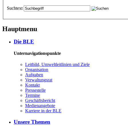
Suchtext
Hauptmenu
Die BLE
Unternavigationspunkte
Leit­bild, Um­welt­leit­li­ni­en und Zie­le
Or­ga­ni­sa­ti­on
Auf­ga­ben
Ver­wal­tungs­rat
Kon­takt
Pres­se­stel­le
Ter­mi­ne
Ge­schäfts­be­richt
Me­di­en­an­ge­bo­te
Kar­rie­re in der BLE
Un­se­re The­men