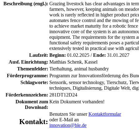
Beschreibung (engl.):
Grazing livestock has clear advantages in ter
farmers, however, keeping animals on meadow
work is rarely reflected in higher product pr
automates fence control and the mowing of fen
to achieve market maturity for a robotic fenc
innovative core of the system is an autonomou
equipment. The requirements for the system are
functional safety requirements poses a particu
extensively tested in practical use with agricul
Laufzeit:
Beginn:
01.02.2025 /
Ende:
31.01.2027
Ausf. Einrichtung:
Matthias Schenk, Kassel
Themenfelder:
Tierhaltung, animal husbandry
Förderprogramme:
Programm zur Innovationsförderung des Bund
Schlagworte:
Sensorik, sensor technology, Tierschutz, Tie
techniques, Digitalisierung, Digitale Welt, di
Förderkennzeichen:
281DT12D24
Dokument zum
Kein Dokument vorhanden!
Download:
Benutzen Sie unser
Kontaktformular
oder E-Mail an
Kontakt:
innovation@ble.de