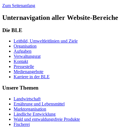
Zum Seitenanfang
Unternavigation aller Website-Bereiche
Die BLE
Leit­bild, Um­welt­leit­li­ni­en und Zie­le
Or­ga­ni­sa­ti­on
Auf­ga­ben
Ver­wal­tungs­rat
Kon­takt
Pres­se­stel­le
Me­di­en­an­ge­bo­te
Kar­rie­re in der BLE
Unsere Themen
Land­wirt­schaft
Er­näh­rung und Le­bens­mit­tel
Markt­or­ga­ni­sa­ti­on
Länd­li­che Ent­wick­lung
Wald und ent­wal­dungs­freie Pro­duk­te
Fi­sche­rei