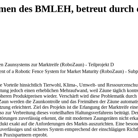
men des BMLEH, betreut durch 
en Zaunsystems zur Marktreife (RoboZaun) - Teilprojekt D
ent of a Robotic Fence System for Market Maturity (RoboZaun) - Subp
e Vorteile hinsichtlich Tierwohl, Klima-, Umwelt- und Ressourcenschu
ltung jedoch einen erheblichen Mehraufwand, weil Zäune täglich kontr
öheren Produktpreisen wieder. Verschärft wird diese Problematik durch
un werden die Zaunkontrolle und das Freimähen der Zäune automatisier
ung erleichtert. Ziel des Projekts ist die Erlangung der Marktreife eine
o zur Verbreitung dieses vorteilhaften Haltungsverfahrens beiträgt. De
törungen zuverlässig erkennt, die mit modernen Zaungeräten nicht e
ukt exakt auf die Anforderungen des Markts auszurichten. Eine besond
 zuverlässiges und sicheres System entsprechend der einschlägigen Ric
n Praxispartnern erprobt.