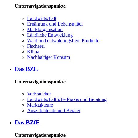
Unternavigationspunkte
Land­wirt­schaft
Er­näh­rung und Le­bens­mit­tel
Markt­or­ga­ni­sa­ti­on
Länd­li­che Ent­wick­lung
Wald und ent­wal­dungs­freie Pro­duk­te
Fi­sche­rei
Kli­ma
Nach­hal­ti­ger Kon­sum
Das BZL
Unternavigationspunkte
Ver­brau­cher
Land­wirtschaft­liche Pra­xis und Be­ra­tung
Mark­tak­teu­re
Aus­zu­bil­den­de und Be­ra­ter
Das BZ­fE
Unternavigationspunkte