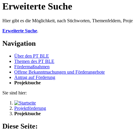
Erweiterte Suche
Hier gibt es die Möglichkeit, nach Stichworten, Themenfeldern, Proj
Erweiterte Suche
.
Navigation
Über den PT BLE
The­men des PT BLE
För­der­maß­nah­men
Of­fe­ne Be­kannt­ma­chun­gen und För­der­an­ge­bo­te
An­trag auf För­de­rung
Pro­jekt­su­che
Sie sind hier:
Projektförderung
Projektsuche
Diese Seite: