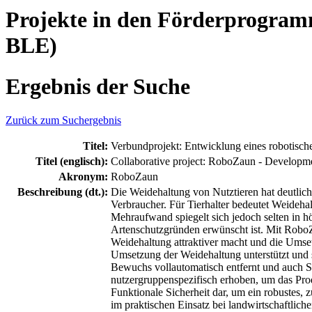
Projekte in den Förderprogram
BLE)
Ergebnis der Suche
Zurück zum Suchergebnis
Titel:
Verbundprojekt: Entwicklung eines robotisch
Titel (englisch):
Collaborative project: RoboZaun - Developm
Akronym:
RoboZaun
Beschreibung (dt.):
Die Weidehaltung von Nutztieren hat deutlich
Verbraucher. Für Tierhalter bedeutet Weideha
Mehraufwand spiegelt sich jedoch selten in h
Artenschutzgründen erwünscht ist. Mit RoboZa
Weidehaltung attraktiver macht und die Umsetz
Umsetzung der Weidehaltung unterstützt und s
Bewuchs vollautomatisch entfernt und auch S
nutzergruppenspezifisch erhoben, um das Prod
Funktionale Sicherheit dar, um ein robustes,
im praktischen Einsatz bei landwirtschaftliche