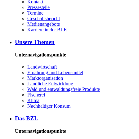
Kon­takt
Pres­se­stel­le
Ter­mi­ne
Ge­schäfts­be­richt
Me­di­en­an­ge­bo­te
Kar­rie­re in der BLE
Un­se­re The­men
Unternavigationspunkte
Land­wirt­schaft
Er­näh­rung und Le­bens­mit­tel
Markt­or­ga­ni­sa­ti­on
Länd­li­che Ent­wick­lung
Wald und ent­wal­dungs­freie Pro­duk­te
Fi­sche­rei
Kli­ma
Nach­hal­ti­ger Kon­sum
Das BZL
Unternavigationspunkte