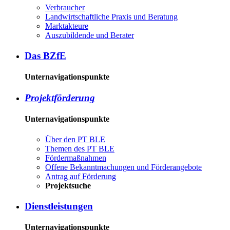
Ver­brau­cher
Land­wirtschaft­liche Pra­xis und Be­ra­tung
Mark­tak­teu­re
Aus­zu­bil­den­de und Be­ra­ter
Das BZ­fE
Unternavigationspunkte
Pro­jekt­för­de­rung
Unternavigationspunkte
Über den PT BLE
The­men des PT BLE
För­der­maß­nah­men
Of­fe­ne Be­kannt­ma­chun­gen und För­der­an­ge­bo­te
An­trag auf För­de­rung
Pro­jekt­su­che
Dienst­leis­tun­gen
Unternavigationspunkte