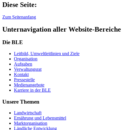
Diese Seite:
Zum Seitenanfang
Unternavigation aller Website-Bereiche
Die BLE
Leit­bild, Um­welt­leit­li­ni­en und Zie­le
Or­ga­ni­sa­ti­on
Auf­ga­ben
Ver­wal­tungs­rat
Kon­takt
Pres­se­stel­le
Me­di­en­an­ge­bo­te
Kar­rie­re in der BLE
Unsere Themen
Land­wirt­schaft
Er­näh­rung und Le­bens­mit­tel
Markt­or­ga­ni­sa­ti­on
Länd­li­che Ent­wick­lung