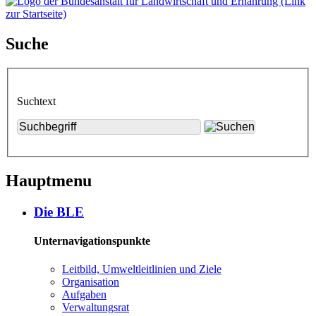
Suche
Suchtext
Hauptmenu
Die BLE
Unternavigationspunkte
Leit­bild, Um­welt­leit­li­ni­en und Zie­le
Or­ga­ni­sa­ti­on
Auf­ga­ben
Ver­wal­tungs­rat