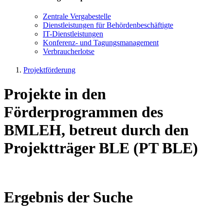
Zen­tra­le Ver­ga­be­stel­le
Dienst­leis­tun­gen für Be­hör­den­be­schäf­tig­te
IT-Dienst­leis­tun­gen
Kon­fe­renz- und Tagungs­management
Ver­brau­cher­lot­se
Projektförderung
Projekte in den
Förderprogrammen des
BMLEH, betreut durch den
Projektträger BLE (PT BLE)
Ergebnis der Suche