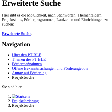
Erweiterte Suche
Hier gibt es die Möglichkeit, nach Stichworten, Themenfeldern,
Projektstatus, Förderprogrammen, Laufzeiten und Einrichtungen zu
suchen:
Erweiterte Suche
.
Navigation
Über den PT BLE
The­men des PT BLE
För­der­maß­nah­men
Of­fe­ne Be­kannt­ma­chun­gen und För­der­an­ge­bo­te
An­trag auf För­de­rung
Pro­jekt­su­che
Sie sind hier:
Projektförderung
Projektsuche