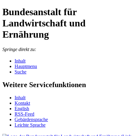
Bundesanstalt für
Landwirtschaft und
Ernährung
Springe direkt zu:
Inhalt
Hauptmenu
Suche
Weitere Servicefunktionen
In­halt
Kon­takt
English
RSS-Feed
Ge­bär­den­spra­che
Leich­te Spra­che