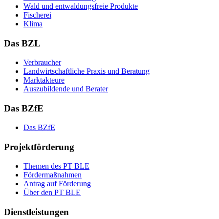
Wald und ent­wal­dungs­freie Pro­duk­te
Fi­sche­rei
Kli­ma
Das BZL
Ver­brau­cher
Land­wirtschaft­liche Pra­xis und Be­ra­tung
Mark­tak­teu­re
Aus­zu­bil­den­de und Be­ra­ter
Das BZfE
Das BZ­fE
Projektförderung
The­men des PT BLE
För­der­maß­nah­men
An­trag auf För­de­rung
Über den PT BLE
Dienstleistungen