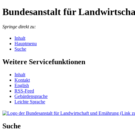
Bundesanstalt für Landwirtsch
Springe direkt zu:
Inhalt
Hauptmenu
Suche
Weitere Servicefunktionen
In­halt
Kon­takt
English
RSS-Feed
Ge­bär­den­spra­che
Leich­te Spra­che
Suche