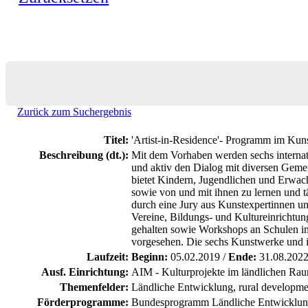
Zurück zum Suchergebnis
Titel:
'Artist-in-Residence'- Programm im Kun
Beschreibung (dt.):
Mit dem Vorhaben werden sechs internati
und aktiv den Dialog mit diversen Gemei
bietet Kindern, Jugendlichen und Erwach
sowie von und mit ihnen zu lernen und t
durch eine Jury aus Kunstexpertinnen un
Vereine, Bildungs- und Kultureinrichtu
gehalten sowie Workshops an Schulen im
vorgesehen. Die sechs Kunstwerke und i
Laufzeit:
Beginn:
05.02.2019 /
Ende:
31.08.202
Ausf. Einrichtung:
AIM - Kulturprojekte im ländlichen Rau
Themenfelder:
Ländliche Entwicklung, rural developme
Förderprogramme:
Bundesprogramm Ländliche Entwicklu