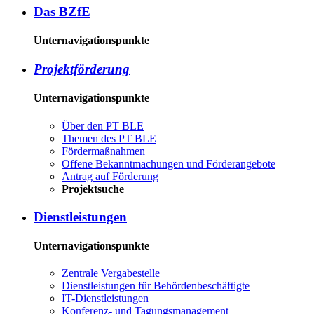
Das BZ­fE
Unternavigationspunkte
Pro­jekt­för­de­rung
Unternavigationspunkte
Über den PT BLE
The­men des PT BLE
För­der­maß­nah­men
Of­fe­ne Be­kannt­ma­chun­gen und För­der­an­ge­bo­te
An­trag auf För­de­rung
Pro­jekt­su­che
Dienst­leis­tun­gen
Unternavigationspunkte
Zen­tra­le Ver­ga­be­stel­le
Dienst­leis­tun­gen für Be­hör­den­be­schäf­tig­te
IT-Dienst­leis­tun­gen
Kon­fe­renz- und Tagungs­management