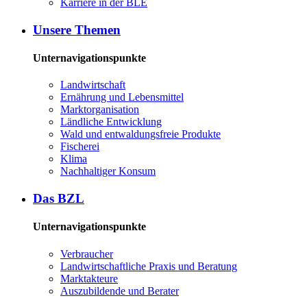
Kar­rie­re in der BLE
Un­se­re The­men
Unternavigationspunkte
Land­wirt­schaft
Er­näh­rung und Le­bens­mit­tel
Markt­or­ga­ni­sa­ti­on
Länd­li­che Ent­wick­lung
Wald und ent­wal­dungs­freie Pro­duk­te
Fi­sche­rei
Kli­ma
Nach­hal­ti­ger Kon­sum
Das BZL
Unternavigationspunkte
Ver­brau­cher
Land­wirtschaft­liche Pra­xis und Be­ra­tung
Mark­tak­teu­re
Aus­zu­bil­den­de und Be­ra­ter