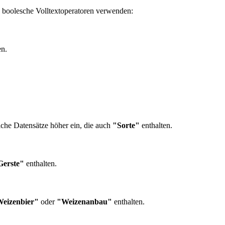
e boolesche Volltextoperatoren verwenden:
en.
olche Datensätze höher ein, die auch
"Sorte"
enthalten.
Gerste"
enthalten.
Weizenbier"
oder
"Weizenanbau"
enthalten.