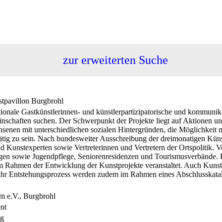
zur erweiterten Suche
stpavillon Burgbrohl
onale Gastkünstlerinnen- und künstlerpartizipatorische und kommunikat
nschaften suchen. Der Schwerpunkt der Projekte liegt auf Aktionen un
senen mit unterschiedlichen sozialen Hintergründen, die Möglichkeit mi
ätig zu sein. Nach bundesweiter Ausschreibung der dreimonatigen Künst
d Kunstexperten sowie Vertreterinnen und Vertretern der Ortspolitik. 
ngen sowie Jugendpflege, Seniorenresidenzen und Tourismusverbände. E
 Rahmen der Entwicklung der Kunstprojekte veranstaltet. Auch Kunsta
hr Entstehungsprozess werden zudem im Rahmen eines Abschlusskatalo
2
m e.V., Burgbrohl
nt
ng