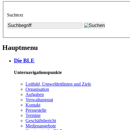
Suchtext
Hauptmenu
Die BLE
Unternavigationspunkte
Leit­bild, Um­welt­leit­li­ni­en und Zie­le
Or­ga­ni­sa­ti­on
Auf­ga­ben
Ver­wal­tungs­rat
Kon­takt
Pres­se­stel­le
Ter­mi­ne
Ge­schäfts­be­richt
Me­di­en­an­ge­bo­te