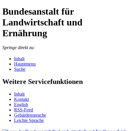
Bundesanstalt für
Landwirtschaft und
Ernährung
Springe direkt zu:
Inhalt
Hauptmenu
Suche
Weitere Servicefunktionen
In­halt
Kon­takt
English
RSS-Feed
Ge­bär­den­spra­che
Leich­te Spra­che