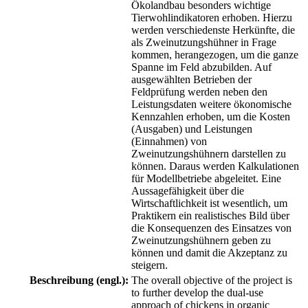
Ökolandbau besonders wichtige
Tierwohlindikatoren erhoben. Hierzu
werden verschiedenste Herkünfte, die
als Zweinutzungshühner in Frage
kommen, herangezogen, um die ganze
Spanne im Feld abzubilden. Auf
ausgewählten Betrieben der
Feldprüfung werden neben den
Leistungsdaten weitere ökonomische
Kennzahlen erhoben, um die Kosten
(Ausgaben) und Leistungen
(Einnahmen) von
Zweinutzungshühnern darstellen zu
können. Daraus werden Kalkulationen
für Modellbetriebe abgeleitet. Eine
Aussagefähigkeit über die
Wirtschaftlichkeit ist wesentlich, um
Praktikern ein realistisches Bild über
die Konsequenzen des Einsatzes von
Zweinutzungshühnern geben zu
können und damit die Akzeptanz zu
steigern.
Beschreibung (engl.):
The overall objective of the project is
to further develop the dual-use
approach of chickens in organic