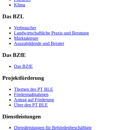
Kli­ma
Das BZL
Ver­brau­cher
Land­wirtschaft­liche Pra­xis und Be­ra­tung
Mark­tak­teu­re
Aus­zu­bil­den­de und Be­ra­ter
Das BZfE
Das BZ­fE
Projektförderung
The­men des PT BLE
För­der­maß­nah­men
An­trag auf För­de­rung
Über den PT BLE
Dienstleistungen
Dienst­leis­tun­gen für Be­hör­den­be­schäf­tig­te