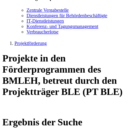
Zen­tra­le Ver­ga­be­stel­le
Dienst­leis­tun­gen für Be­hör­den­be­schäf­tig­te
IT-Dienst­leis­tun­gen
Kon­fe­renz- und Tagungs­management
Ver­brau­cher­lot­se
Projektförderung
Projekte in den
Förderprogrammen des
BMLEH, betreut durch den
Projektträger BLE (PT BLE)
Ergebnis der Suche