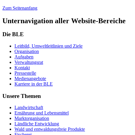
Zum Seitenanfang
Unternavigation aller Website-Bereiche
Die BLE
Leit­bild, Um­welt­leit­li­ni­en und Zie­le
Or­ga­ni­sa­ti­on
Auf­ga­ben
Ver­wal­tungs­rat
Kon­takt
Pres­se­stel­le
Me­di­en­an­ge­bo­te
Kar­rie­re in der BLE
Unsere Themen
Land­wirt­schaft
Er­näh­rung und Le­bens­mit­tel
Markt­or­ga­ni­sa­ti­on
Länd­li­che Ent­wick­lung
Wald und ent­wal­dungs­freie Pro­duk­te
Fi­sche­rei