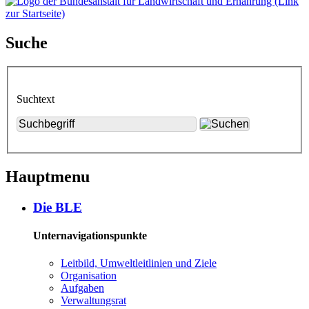
Suche
Suchtext
Hauptmenu
Die BLE
Unternavigationspunkte
Leit­bild, Um­welt­leit­li­ni­en und Zie­le
Or­ga­ni­sa­ti­on
Auf­ga­ben
Ver­wal­tungs­rat