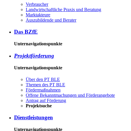
Ver­brau­cher
Land­wirtschaft­liche Pra­xis und Be­ra­tung
Mark­tak­teu­re
Aus­zu­bil­den­de und Be­ra­ter
Das BZ­fE
Unternavigationspunkte
Pro­jekt­för­de­rung
Unternavigationspunkte
Über den PT BLE
The­men des PT BLE
För­der­maß­nah­men
Of­fe­ne Be­kannt­ma­chun­gen und För­der­an­ge­bo­te
An­trag auf För­de­rung
Pro­jekt­su­che
Dienst­leis­tun­gen
Unternavigationspunkte