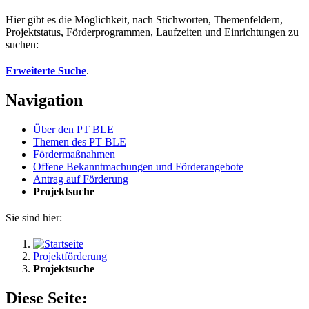
Hier gibt es die Möglichkeit, nach Stichworten, Themenfeldern,
Projektstatus, Förderprogrammen, Laufzeiten und Einrichtungen zu
suchen:
Erweiterte Suche
.
Navigation
Über den PT BLE
The­men des PT BLE
För­der­maß­nah­men
Of­fe­ne Be­kannt­ma­chun­gen und För­der­an­ge­bo­te
An­trag auf För­de­rung
Pro­jekt­su­che
Sie sind hier:
Projektförderung
Projektsuche
Diese Seite: