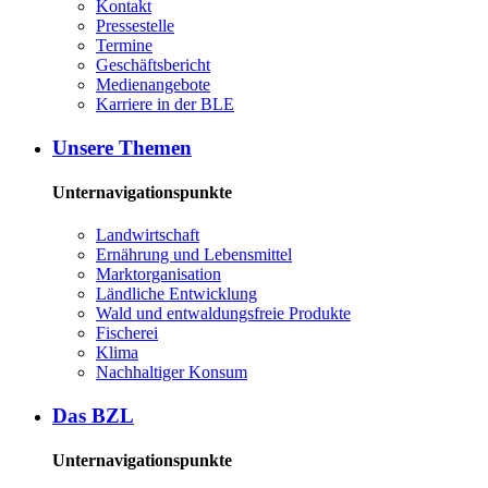
Kon­takt
Pres­se­stel­le
Ter­mi­ne
Ge­schäfts­be­richt
Me­di­en­an­ge­bo­te
Kar­rie­re in der BLE
Un­se­re The­men
Unternavigationspunkte
Land­wirt­schaft
Er­näh­rung und Le­bens­mit­tel
Markt­or­ga­ni­sa­ti­on
Länd­li­che Ent­wick­lung
Wald und ent­wal­dungs­freie Pro­duk­te
Fi­sche­rei
Kli­ma
Nach­hal­ti­ger Kon­sum
Das BZL
Unternavigationspunkte