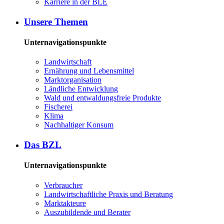
Kar­rie­re in der BLE
Un­se­re The­men
Unternavigationspunkte
Land­wirt­schaft
Er­näh­rung und Le­bens­mit­tel
Markt­or­ga­ni­sa­ti­on
Länd­li­che Ent­wick­lung
Wald und ent­wal­dungs­freie Pro­duk­te
Fi­sche­rei
Kli­ma
Nach­hal­ti­ger Kon­sum
Das BZL
Unternavigationspunkte
Ver­brau­cher
Land­wirtschaft­liche Pra­xis und Be­ra­tung
Mark­tak­teu­re
Aus­zu­bil­den­de und Be­ra­ter