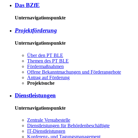
Das BZ­fE
Unternavigationspunkte
Pro­jekt­för­de­rung
Unternavigationspunkte
Über den PT BLE
The­men des PT BLE
För­der­maß­nah­men
Of­fe­ne Be­kannt­ma­chun­gen und För­der­an­ge­bo­te
An­trag auf För­de­rung
Pro­jekt­su­che
Dienst­leis­tun­gen
Unternavigationspunkte
Zen­tra­le Ver­ga­be­stel­le
Dienst­leis­tun­gen für Be­hör­den­be­schäf­tig­te
IT-Dienst­leis­tun­gen
Kon­fe­renz- und Tagungs­management