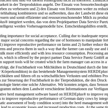
sachen und sind vor diesem Hintergrund nicht zu tolerieren. Zusätzlic
keit in der Tierproduktion angeht. Der Einsatz von Sensortechnologie 
eben zu verbessern und 2) den Einsatz von Hormonen weiter zu reduzie
viehhaltung kombinieren und so aufbereiten, dass der Landwirt diese 
essern und somit effizienter und ressourcenschonender Milch zu produz
ntegriert werden, das von dem Projektpartner Data Service Paretz
ntelligenz werden Vorhersagemodelle bzw. Entscheidungshilfen erstell
anding importance for social acceptance. Culling due to inadequate re
re major social concerns regarding the use of hormones to manipulate fer
1) improve reproductive performance on farms and 2) further reduce th
arms and process them in such a way that the farmer can easily use and 
milk more efficiently and with less resource consumption. Processing and
ich is offered by the project partner Data Service Paretz GmbH and i
sion support tools will be created which the farm manager can access i
folgt, die Fruchtbarkeit von Milchkühen in Deutschland durch die Integ
r Körperkondition) in das bestehende Managementsystem HERDEplus® 
hkühen und führen oft zu wirtschaftlichen Verlusten und erhöhten Prod
 zur Steuerung der Fruchtbarkeit in der Tierproduktion, die den Druck
ogie bietet eine solche Alternative. Wir konnten zeigen, dass Sensorda
ogramm stehen dem Landwirt verschiedene Informationen zur Verfügung
novative herd management software based on HERDEplus® to improve r
as to improve reproductive performance of German dairy cows by integra
atic assessment of body condition score) into the herd management s
 lead to economic losses and increased production costs. At the same ti