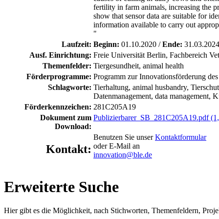
fertility in farm animals, increasing the
show that sensor data are suitable for i
information available to carry out appropr
"
Laufzeit:
Beginn:
01.10.2020 /
Ende:
31.03.202
Ausf. Einrichtung:
Freie Universität Berlin, Fachbereich Vet
Themenfelder:
Tiergesundheit, animal health
Förderprogramme:
Programm zur Innovationsförderung des
Schlagworte:
Tierhaltung, animal husbandry, Tierschutz
Datenmanagement, data management, Künst
Förderkennzeichen:
281C205A19
Dokument zum
Publizierbarer_SB_281C205A19.pdf (1
Download:
Benutzen Sie unser
Kontaktformular
oder E-Mail an
Kontakt:
innovation@ble.de
Erweiterte Suche
Hier gibt es die Möglichkeit, nach Stichworten, Themenfeldern, Proj