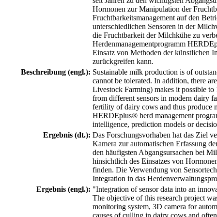
seit Jahren zu den wichtigsten Abgangsur
Hormonen zur Manipulation der Fruchtbar
Fruchtbarkeitsmanagement auf den Betri
unterschiedlichen Sensoren in der Milch
die Fruchtbarkeit der Milchkühe zu verb
Herdenmanagementprogramm HERDEplus® i
Einsatz von Methoden der künstlichen I
zurückgreifen kann.
Beschreibung (engl.):
Sustainable milk production is of outst
cannot be tolerated. In addition, there a
Livestock Farming) makes it possible to 
from different sensors in modern dairy f
fertility of dairy cows and thus produce 
HERDEplus® herd management program, wh
intelligence, prediction models or deci
Ergebnis (dt.):
Das Forschungsvorhaben hat das Ziel ver
Kamera zur automatischen Erfassung de
den häufigsten Abgangsursachen bei Milc
hinsichtlich des Einsatzes von Hormonen
finden. Die Verwendung von Sensortechnol
Integration in das Herdenverwaltungspr
Ergebnis (engl.):
"Integration of sensor data into an in
The objective of this research project w
monitoring system, 3D camera for autom
causes of culling in dairy cows and often