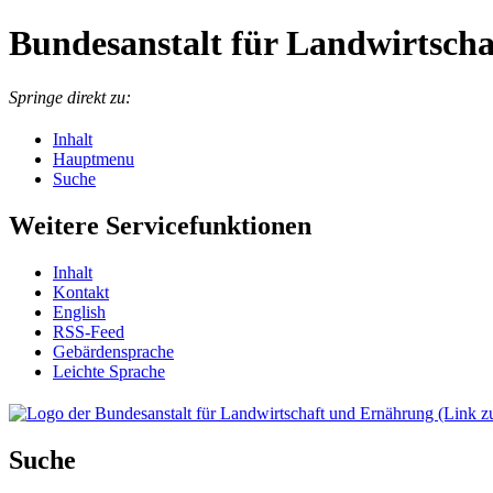
Bundesanstalt für Landwirtsch
Springe direkt zu:
Inhalt
Hauptmenu
Suche
Weitere Servicefunktionen
In­halt
Kon­takt
English
RSS-Feed
Ge­bär­den­spra­che
Leich­te Spra­che
Suche