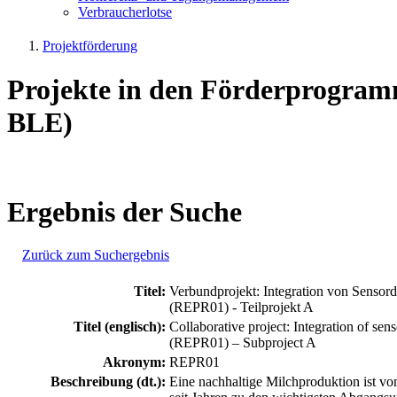
Ver­brau­cher­lot­se
Projektförderung
Projekte in den Förderprogram
BLE)
Ergebnis der Suche
Zurück zum Suchergebnis
Titel:
Verbundprojekt: Integration von Sensor
(REPR01) - Teilprojekt A
Titel (englisch):
Collaborative project: Integration of 
(REPR01) – Subproject A
Akronym:
REPR01
Beschreibung (dt.):
Eine nachhaltige Milchproduktion ist v