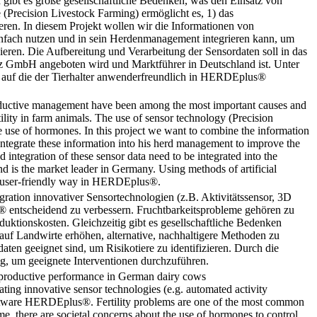
h gibt es große gesellschaftliche Bedenken, was den Einsatz von
(Precision Livestock Farming) ermöglicht es, 1) das
ren. In diesem Projekt wollen wir die Informationen von
einfach nutzen und in sein Herdenmanagement integrieren kann, um
ieren. Die Aufbereitung und Verarbeitung der Sensordaten soll in das
 GmbH angeboten wird und Marktführer in Deutschland ist. Unter
t, auf die der Tierhalter anwenderfreundlich in HERDEplus®
productive management have been among the most important causes and
tility in farm animals. The use of sensor technology (Precision
e use of hormones. In this project we want to combine the information
integrate these information into his herd management to improve the
 integration of these sensor data need to be integrated into the
s the market leader in Germany. Using methods of artificial
n a user-friendly way in HERDEplus®.
ration innovativer Sensortechnologien (z.B. Aktivitätssensor, 3D
entscheidend zu verbessern. Fruchtbarkeitsprobleme gehören zu
uktionskosten. Gleichzeitig gibt es gesellschaftliche Bedenken
 auf Landwirte erhöhen, alternative, nachhaltigere Methoden zu
ten geeignet sind, um Risikotiere zu identifizieren. Durch die
, um geeignete Interventionen durchzuführen.
eproductive performance in German dairy cows
ting innovative sensor technologies (e.g. automated activity
oftware HERDEplus®. Fertility problems are one of the most common
me, there are societal concerns about the use of hormones to control