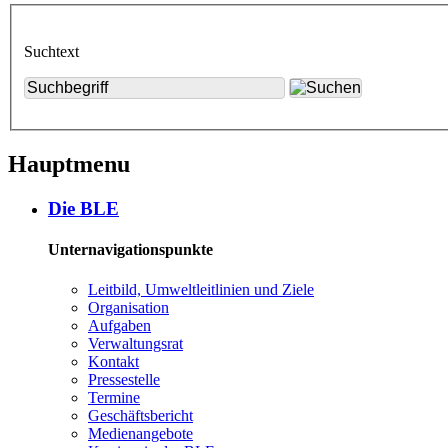
Suchtext
Hauptmenu
Die BLE
Unternavigationspunkte
Leit­bild, Um­welt­leit­li­ni­en und Zie­le
Or­ga­ni­sa­ti­on
Auf­ga­ben
Ver­wal­tungs­rat
Kon­takt
Pres­se­stel­le
Ter­mi­ne
Ge­schäfts­be­richt
Me­di­en­an­ge­bo­te