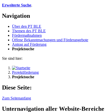
Erweiterte Suche
.
Navigation
Über den PT BLE
The­men des PT BLE
För­der­maß­nah­men
Of­fe­ne Be­kannt­ma­chun­gen und För­der­an­ge­bo­te
An­trag auf För­de­rung
Pro­jekt­su­che
Sie sind hier:
Projektförderung
Projektsuche
Diese Seite:
Zum Seitenanfang
Unternavigation aller Website-Bereiche