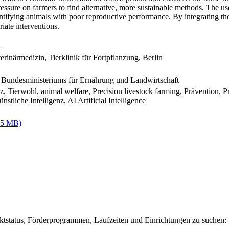
 pressure on farmers to find alternative, more sustainable methods. The u
dentifying animals with poor reproductive performance. By integrating t
iate interventions.
4
erinärmedizin, Tierklinik für Fortpflanzung, Berlin
 Bundesministeriums für Ernährung und Landwirtschaft
, Tierwohl, animal welfare, Precision livestock farming, Prävention, Prev
liche Intelligenz, AI Artificial Intelligence
,5 MB)
ektstatus, Förderprogrammen, Laufzeiten und Einrichtungen zu suchen: