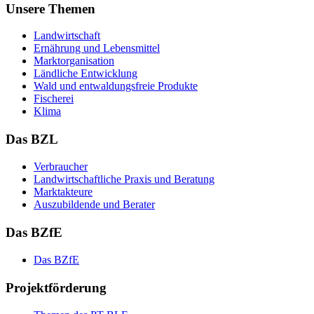
Unsere Themen
Land­wirt­schaft
Er­näh­rung und Le­bens­mit­tel
Markt­or­ga­ni­sa­ti­on
Länd­li­che Ent­wick­lung
Wald und ent­wal­dungs­freie Pro­duk­te
Fi­sche­rei
Kli­ma
Das BZL
Ver­brau­cher
Land­wirtschaft­liche Pra­xis und Be­ra­tung
Mark­tak­teu­re
Aus­zu­bil­den­de und Be­ra­ter
Das BZfE
Das BZ­fE
Projektförderung