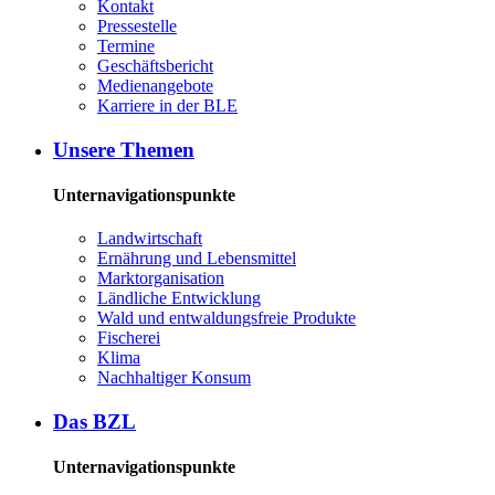
Kon­takt
Pres­se­stel­le
Ter­mi­ne
Ge­schäfts­be­richt
Me­di­en­an­ge­bo­te
Kar­rie­re in der BLE
Un­se­re The­men
Unternavigationspunkte
Land­wirt­schaft
Er­näh­rung und Le­bens­mit­tel
Markt­or­ga­ni­sa­ti­on
Länd­li­che Ent­wick­lung
Wald und ent­wal­dungs­freie Pro­duk­te
Fi­sche­rei
Kli­ma
Nach­hal­ti­ger Kon­sum
Das BZL
Unternavigationspunkte