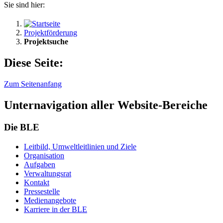
Sie sind hier:
Projektförderung
Projektsuche
Diese Seite:
Zum Seitenanfang
Unternavigation aller Website-Bereiche
Die BLE
Leit­bild, Um­welt­leit­li­ni­en und Zie­le
Or­ga­ni­sa­ti­on
Auf­ga­ben
Ver­wal­tungs­rat
Kon­takt
Pres­se­stel­le
Me­di­en­an­ge­bo­te
Kar­rie­re in der BLE