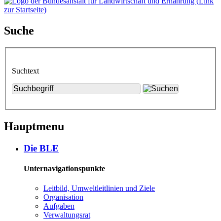
Suche
Suchtext
Hauptmenu
Die BLE
Unternavigationspunkte
Leit­bild, Um­welt­leit­li­ni­en und Zie­le
Or­ga­ni­sa­ti­on
Auf­ga­ben
Ver­wal­tungs­rat