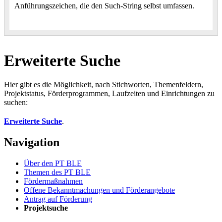
Anführungszeichen, die den Such-String selbst umfassen.
Erweiterte Suche
Hier gibt es die Möglichkeit, nach Stichworten, Themenfeldern,
Projektstatus, Förderprogrammen, Laufzeiten und Einrichtungen zu
suchen:
Erweiterte Suche
.
Navigation
Über den PT BLE
The­men des PT BLE
För­der­maß­nah­men
Of­fe­ne Be­kannt­ma­chun­gen und För­der­an­ge­bo­te
An­trag auf För­de­rung
Pro­jekt­su­che