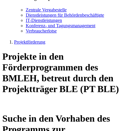
Zen­tra­le Ver­ga­be­stel­le
Dienst­leis­tun­gen für Be­hör­den­be­schäf­tig­te
IT-Dienst­leis­tun­gen
Kon­fe­renz- und Tagungs­management
Ver­brau­cher­lot­se
Projektförderung
Projekte in den
Förderprogrammen des
BMLEH, betreut durch den
Projektträger BLE (PT BLE)
Suche in den Vorhaben des
Programms zur