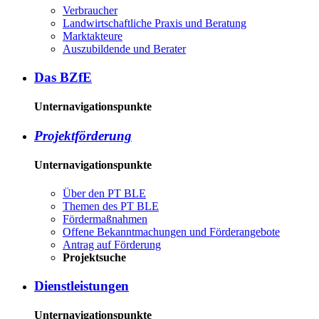
Ver­brau­cher
Land­wirtschaft­liche Pra­xis und Be­ra­tung
Mark­tak­teu­re
Aus­zu­bil­den­de und Be­ra­ter
Das BZ­fE
Unternavigationspunkte
Pro­jekt­för­de­rung
Unternavigationspunkte
Über den PT BLE
The­men des PT BLE
För­der­maß­nah­men
Of­fe­ne Be­kannt­ma­chun­gen und För­der­an­ge­bo­te
An­trag auf För­de­rung
Pro­jekt­su­che
Dienst­leis­tun­gen
Unternavigationspunkte