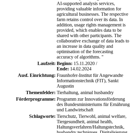
AI-supported analysis services,
providing valuable information for
agricultural businesses. The respective
farm retains control over its data. In
addition, usage rights management is
provided, which enables data to be
shared with other participants. The
collaborative exchange of data leads to
an increase in data quality and
optimisation of the forecasting
accuracy of algorithms. "
Laufzeit:
Beginn:
15.11.2020 /
Ende:
14.02.2024
Ausf. Einrichtung:
Fraunhofer-Institut für Angewandte
Informationstechnik (FIT), Sankt
Augustin
Themenfelder:
Tierhaltung, animal husbandry
Förderprogramme:
Programm zur Innovationsförderung
des Bundesministeriums für Ernährung
und Landwirtschaft
Schlagworte:
Tierschutz, Tierwohl, animal welfare,
Tiergesundheit, animal health,
Haltungsverfahren/Haltungstechnik,
husbandry techniques, Digitalisierung,