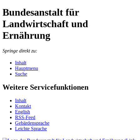
Bundesanstalt für
Landwirtschaft und
Ernährung
Springe direkt zu:
Inhalt
Hauptmenu
Suche
Weitere Servicefunktionen
In­halt
Kon­takt
English
RSS-Feed
Ge­bär­den­spra­che
Leich­te Spra­che