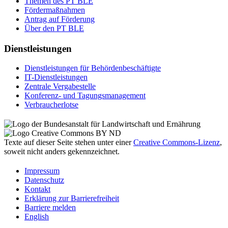
The­men des PT BLE
För­der­maß­nah­men
An­trag auf För­de­rung
Über den PT BLE
Dienstleistungen
Dienst­leis­tun­gen für Be­hör­den­be­schäf­tig­te
IT-Dienst­leis­tun­gen
Zen­tra­le Ver­ga­be­stel­le
Kon­fe­renz- und Tagungs­management
Ver­brau­cher­lot­se
Texte auf dieser Seite stehen unter einer
Creative Commons
-Lizenz
,
soweit nicht anders gekennzeichnet.
Im­pres­s­um
Da­ten­schutz
Kon­takt
Er­klä­rung zur Bar­rie­re­frei­heit
Bar­rie­re mel­den
English