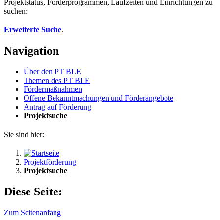
Projektstatus, Förderprogrammen, Laufzeiten und Einrichtungen zu
suchen:
Erweiterte Suche
.
Navigation
Über den PT BLE
The­men des PT BLE
För­der­maß­nah­men
Of­fe­ne Be­kannt­ma­chun­gen und För­der­an­ge­bo­te
An­trag auf För­de­rung
Pro­jekt­su­che
Sie sind hier:
Projektförderung
Projektsuche
Diese Seite:
Zum Seitenanfang