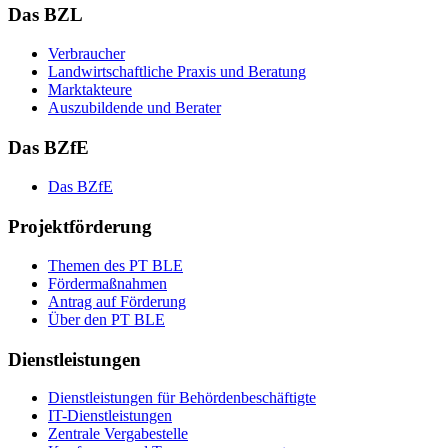
Das BZL
Ver­brau­cher
Land­wirtschaft­liche Pra­xis und Be­ra­tung
Mark­tak­teu­re
Aus­zu­bil­den­de und Be­ra­ter
Das BZfE
Das BZ­fE
Projektförderung
The­men des PT BLE
För­der­maß­nah­men
An­trag auf För­de­rung
Über den PT BLE
Dienstleistungen
Dienst­leis­tun­gen für Be­hör­den­be­schäf­tig­te
IT-Dienst­leis­tun­gen
Zen­tra­le Ver­ga­be­stel­le