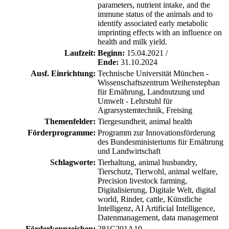
parameters, nutrient intake, and the
immune status of the animals and to
identify associated early metabolic
imprinting effects with an influence on
health and milk yield.
Laufzeit:
Beginn:
15.04.2021 /
Ende:
31.10.2024
Ausf. Einrichtung:
Technische Universität München -
Wissenschaftszentrum Weihenstephan
für Ernährung, Landnutzung und
Umwelt - Lehrstuhl für
Agrarsystemtechnik, Freising
Themenfelder:
Tiergesundheit, animal health
Förderprogramme:
Programm zur Innovationsförderung
des Bundesministeriums für Ernährung
und Landwirtschaft
Schlagworte:
Tierhaltung, animal husbandry,
Tierschutz, Tierwohl, animal welfare,
Precision livestock farming,
Digitalisierung, Digitale Welt, digital
world, Rinder, cattle, Künstliche
Intelligenz, AI Artificial Intelligence,
Datenmanagement, data management
Förderkennzeichen:
281C201A19