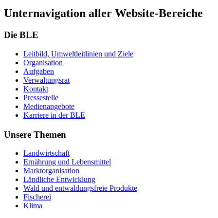
Unternavigation aller Website-Bereiche
Die BLE
Leit­bild, Um­welt­leit­li­ni­en und Zie­le
Or­ga­ni­sa­ti­on
Auf­ga­ben
Ver­wal­tungs­rat
Kon­takt
Pres­se­stel­le
Me­di­en­an­ge­bo­te
Kar­rie­re in der BLE
Unsere Themen
Land­wirt­schaft
Er­näh­rung und Le­bens­mit­tel
Markt­or­ga­ni­sa­ti­on
Länd­li­che Ent­wick­lung
Wald und ent­wal­dungs­freie Pro­duk­te
Fi­sche­rei
Kli­ma