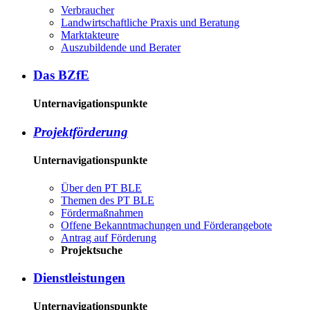
Ver­brau­cher
Land­wirtschaft­liche Pra­xis und Be­ra­tung
Mark­tak­teu­re
Aus­zu­bil­den­de und Be­ra­ter
Das BZ­fE
Unternavigationspunkte
Pro­jekt­för­de­rung
Unternavigationspunkte
Über den PT BLE
The­men des PT BLE
För­der­maß­nah­men
Of­fe­ne Be­kannt­ma­chun­gen und För­der­an­ge­bo­te
An­trag auf För­de­rung
Pro­jekt­su­che
Dienst­leis­tun­gen
Unternavigationspunkte