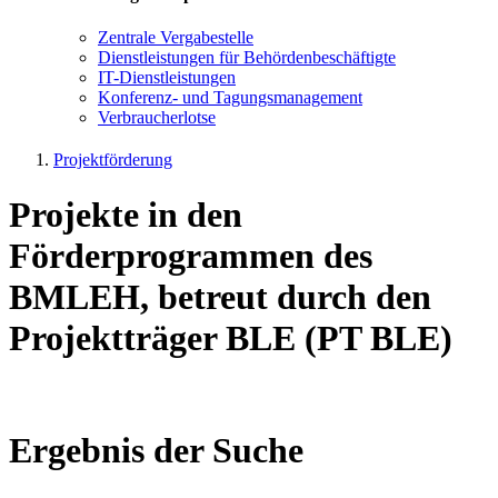
Zen­tra­le Ver­ga­be­stel­le
Dienst­leis­tun­gen für Be­hör­den­be­schäf­tig­te
IT-Dienst­leis­tun­gen
Kon­fe­renz- und Tagungs­management
Ver­brau­cher­lot­se
Projektförderung
Projekte in den
Förderprogrammen des
BMLEH, betreut durch den
Projektträger BLE (PT BLE)
Ergebnis der Suche