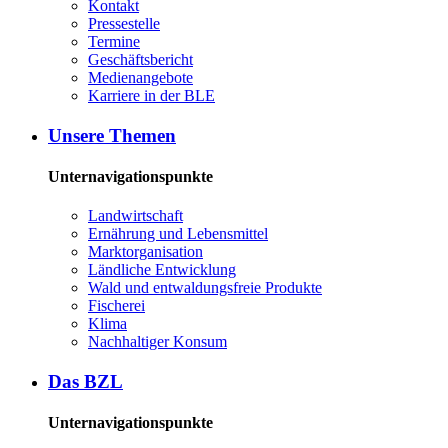
Kon­takt
Pres­se­stel­le
Ter­mi­ne
Ge­schäfts­be­richt
Me­di­en­an­ge­bo­te
Kar­rie­re in der BLE
Un­se­re The­men
Unternavigationspunkte
Land­wirt­schaft
Er­näh­rung und Le­bens­mit­tel
Markt­or­ga­ni­sa­ti­on
Länd­li­che Ent­wick­lung
Wald und ent­wal­dungs­freie Pro­duk­te
Fi­sche­rei
Kli­ma
Nach­hal­ti­ger Kon­sum
Das BZL
Unternavigationspunkte