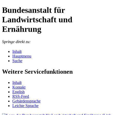
Bundesanstalt für
Landwirtschaft und
Ernährung
Springe direkt zu:
Inhalt
Hauptmenu
Suche
Weitere Servicefunktionen
In­halt
Kon­takt
English
RSS-Feed
Ge­bär­den­spra­che
Leich­te Spra­che