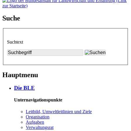
Suche
Suchtext
Hauptmenu
Die BLE
Unternavigationspunkte
Leit­bild, Um­welt­leit­li­ni­en und Zie­le
Or­ga­ni­sa­ti­on
Auf­ga­ben
Ver­wal­tungs­rat