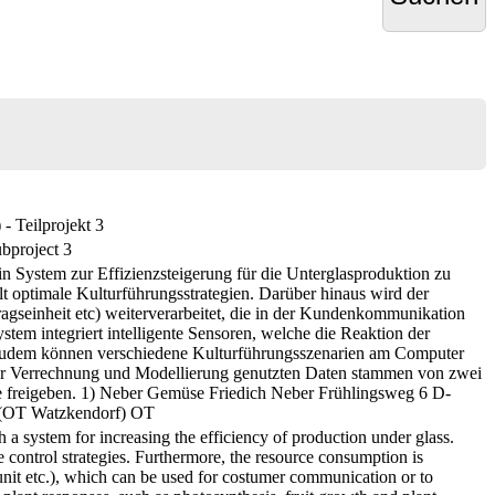
- Teilprojekt 3
ubproject 3
in System zur Effizienzsteigerung für die Unterglasproduktion zu
t optimale Kulturführungsstrategien. Darüber hinaus wird der
agseinheit etc) weiterverarbeitet, die in der Kundenkommunikation
tem integriert intelligente Sensoren, welche die Reaktion der
 Zudem können verschiedene Kulturführungsszenarien am Computer
e zur Verrechnung und Modellierung genutzten Daten stammen von zwei
tze freigeben. 1) Neber Gemüse Friedich Neber Frühlingsweg 6 D-
 (OT Watzkendorf) OT
 a system for increasing the efficiency of production under glass.
 control strategies. Furthermore, the resource consumption is
 unit etc.), which can be used for costumer communication or to