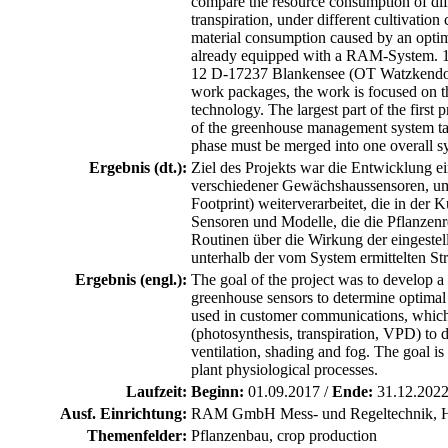
compare the resource consumption of diff
transpiration, under different cultivation
material consumption caused by an optim
already equipped with a RAM-System. 
12 D-17237 Blankensee (OT Watzkendorf) O
work packages, the work is focused on the
technology. The largest part of the first
of the greenhouse management system take
phase must be merged into one overall s
Ergebnis (dt.):
Ziel des Projekts war die Entwicklung 
verschiedener Gewächshaussensoren, um 
Footprint) weiterverarbeitet, die in de
Sensoren und Modelle, die die Pflanzen
Routinen über die Wirkung der eingestell
unterhalb der vom System ermittelten St
Ergebnis (engl.):
The goal of the project was to develop 
greenhouse sensors to determine optimal 
used in customer communications, which c
(photosynthesis, transpiration, VPD) to di
ventilation, shading and fog. The goal is 
plant physiological processes.
Laufzeit:
Beginn:
01.09.2017 /
Ende:
31.12.202
Ausf. Einrichtung:
RAM GmbH Mess- und Regeltechnik, H
Themenfelder:
Pflanzenbau, crop production