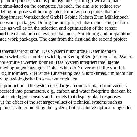
plant responses, such as photosynthesis, fruit growth and plant
n be simu-lated on the computer. As such, the aim is to reduce raw
eling purpose will be originated from two companies that are
) Biogärtnerei Watzkendorf GmbH Sabine Kabath Zum Mühlenbach
e work packages. During the first project phase consisting of four
es, as well as on the selection and optimization of the sensor
and the calculation of resource balances. Structuring and preparation
hree work packages. The data from the first and the second project
e Unterglasproduktion. Das System nutzt große Datenmengen
auch wird erfasst und zu wichtigen Kenngrößen (Carbon- und Water-
 ermittelt werden können. Das System integriert intelligente
urbedingungen anzeigen. Dabei wird der Nutzer mit Hilfe von KI-
g informiert. Ziel ist die Einstellung des Mikroklimas, um nicht nur
zenphysiologische Prozesse zu erreichen.
se production. The system uses large amounts of data from various
essed into parameters, e.g., carbon and water footprints that can be
es intelligent sensors and models that display plant responses
t the effect of the set target values of technical systems such as
e plants as determined by the system, but to achieve optimal ranges for