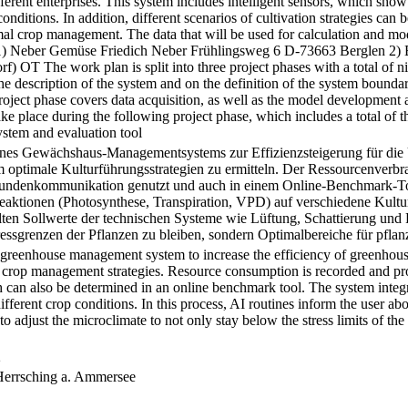
erent enterprises. This system includes intelligent sensors, which show 
 conditions. In addition, different scenarios of cultivation strategies ca
al crop management. The data that will be used for calculation and mod
1) Neber Gemüse Friedich Neber Frühlingsweg 6 D-73663 Berglen 2
T The work plan is split into three project phases with a total of nin
 description of the system and on the definition of the system boundari
 project phase covers data acquisition, as well as the model development 
 place during the following project phase, which includes a total of t
ystem and evaluation tool
eines Gewächshaus-Managementsystems zur Effizienzsteigerung für di
optimale Kulturführungsstrategien zu ermitteln. Der Ressourcenverbr
r Kundenkommunikation genutzt und auch in einem Online-Benchmark-Tool
reaktionen (Photosynthese, Transpiration, VPD) auf verschiedene Kult
ten Sollwerte der technischen Systeme wie Lüftung, Schattierung und Fo
ressgrenzen der Pflanzen zu bleiben, sondern Optimalbereiche für pflan
a greenhouse management system to increase the efficiency of greenhou
crop management strategies. Resource consumption is recorded and proc
an also be determined in an online benchmark tool. The system integrat
fferent crop conditions. In this process, AI routines inform the user abou
to adjust the microclimate to not only stay below the stress limits of th
2
errsching a. Ammersee