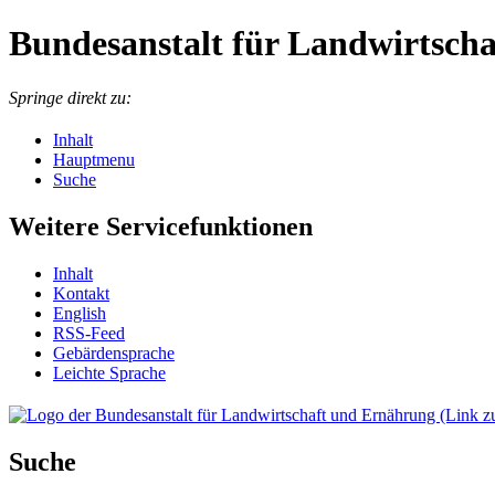
Bundesanstalt für Landwirtsch
Springe direkt zu:
Inhalt
Hauptmenu
Suche
Weitere Servicefunktionen
In­halt
Kon­takt
English
RSS-Feed
Ge­bär­den­spra­che
Leich­te Spra­che
Suche