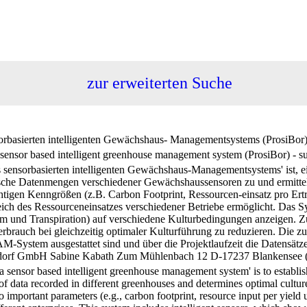
zur erweiterten Suche
orbasierten intelligenten Gewächshaus- Managementsystems (ProsiBor) 
 sensor based intelligent greenhouse management system (ProsiBor) - s
s sensorbasierten intelligenten Gewächshaus-Managementsystems' ist, e
tische Datenmengen verschiedener Gewächshaussensoren zu und ermittel
tigen Kenngrößen (z.B. Carbon Footprint, Ressourcen-einsatz pro Ertr
ch des Ressourceneinsatzes verschiedener Betriebe ermöglicht. Das Sys
um und Transpiration) auf verschiedene Kulturbedingungen anzeigen.
fverbrauch bei gleichzeitig optimaler Kulturführung zu reduzieren. Di
RAM-System ausgestattet sind und über die Projektlaufzeit die Datensä
endorf GmbH Sabine Kabath Zum Mühlenbach 12 D-17237 Blankensee
a sensor based intelligent greenhouse management system' is to establish
of data recorded in different greenhouses and determines optimal culture
o important parameters (e.g., carbon footprint, resource input per yield