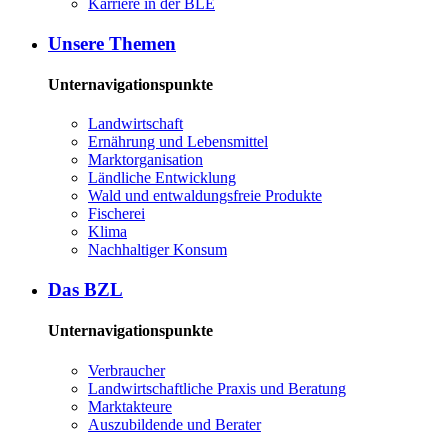
Kar­rie­re in der BLE
Un­se­re The­men
Unternavigationspunkte
Land­wirt­schaft
Er­näh­rung und Le­bens­mit­tel
Markt­or­ga­ni­sa­ti­on
Länd­li­che Ent­wick­lung
Wald und ent­wal­dungs­freie Pro­duk­te
Fi­sche­rei
Kli­ma
Nach­hal­ti­ger Kon­sum
Das BZL
Unternavigationspunkte
Ver­brau­cher
Land­wirtschaft­liche Pra­xis und Be­ra­tung
Mark­tak­teu­re
Aus­zu­bil­den­de und Be­ra­ter