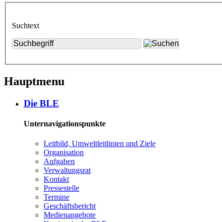
Suchtext
Hauptmenu
Die BLE
Unternavigationspunkte
Leit­bild, Um­welt­leit­li­ni­en und Zie­le
Or­ga­ni­sa­ti­on
Auf­ga­ben
Ver­wal­tungs­rat
Kon­takt
Pres­se­stel­le
Ter­mi­ne
Ge­schäfts­be­richt
Me­di­en­an­ge­bo­te