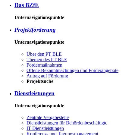
Das BZ­fE
Unternavigationspunkte
Pro­jekt­för­de­rung
Unternavigationspunkte
Über den PT BLE
The­men des PT BLE
För­der­maß­nah­men
Of­fe­ne Be­kannt­ma­chun­gen und För­der­an­ge­bo­te
An­trag auf För­de­rung
Pro­jekt­su­che
Dienst­leis­tun­gen
Unternavigationspunkte
Zen­tra­le Ver­ga­be­stel­le
Dienst­leis­tun­gen für Be­hör­den­be­schäf­tig­te
IT-Dienst­leis­tun­gen
Kon­fe­renz- und Tagungs­management