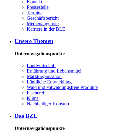
Kon­takt
Pres­se­stel­le
Ter­mi­ne
Ge­schäfts­be­richt
Me­di­en­an­ge­bo­te
Kar­rie­re in der BLE
Un­se­re The­men
Unternavigationspunkte
Land­wirt­schaft
Er­näh­rung und Le­bens­mit­tel
Markt­or­ga­ni­sa­ti­on
Länd­li­che Ent­wick­lung
Wald und ent­wal­dungs­freie Pro­duk­te
Fi­sche­rei
Kli­ma
Nach­hal­ti­ger Kon­sum
Das BZL
Unternavigationspunkte