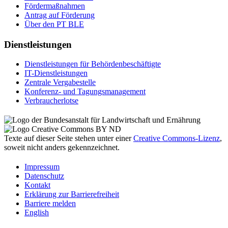
För­der­maß­nah­men
An­trag auf För­de­rung
Über den PT BLE
Dienstleistungen
Dienst­leis­tun­gen für Be­hör­den­be­schäf­tig­te
IT-Dienst­leis­tun­gen
Zen­tra­le Ver­ga­be­stel­le
Kon­fe­renz- und Tagungs­management
Ver­brau­cher­lot­se
Texte auf dieser Seite stehen unter einer
Creative Commons
-Lizenz
,
soweit nicht anders gekennzeichnet.
Im­pres­s­um
Da­ten­schutz
Kon­takt
Er­klä­rung zur Bar­rie­re­frei­heit
Bar­rie­re mel­den
English