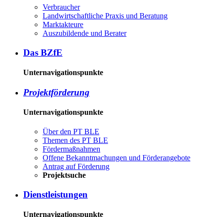
Ver­brau­cher
Land­wirtschaft­liche Pra­xis und Be­ra­tung
Mark­tak­teu­re
Aus­zu­bil­den­de und Be­ra­ter
Das BZ­fE
Unternavigationspunkte
Pro­jekt­för­de­rung
Unternavigationspunkte
Über den PT BLE
The­men des PT BLE
För­der­maß­nah­men
Of­fe­ne Be­kannt­ma­chun­gen und För­der­an­ge­bo­te
An­trag auf För­de­rung
Pro­jekt­su­che
Dienst­leis­tun­gen
Unternavigationspunkte