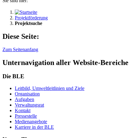
Sie sind hier:
Projektförderung
Projektsuche
Diese Seite:
Zum Seitenanfang
Unternavigation aller Website-Bereiche
Die BLE
Leit­bild, Um­welt­leit­li­ni­en und Zie­le
Or­ga­ni­sa­ti­on
Auf­ga­ben
Ver­wal­tungs­rat
Kon­takt
Pres­se­stel­le
Me­di­en­an­ge­bo­te
Kar­rie­re in der BLE