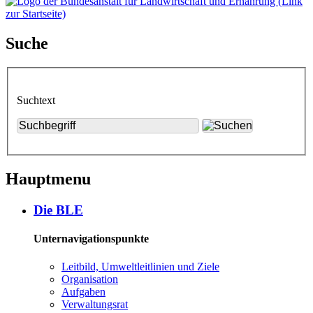
Suche
Suchtext
Hauptmenu
Die BLE
Unternavigationspunkte
Leit­bild, Um­welt­leit­li­ni­en und Zie­le
Or­ga­ni­sa­ti­on
Auf­ga­ben
Ver­wal­tungs­rat