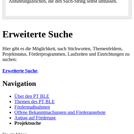
Anführungszeichen, die den Such-String selbst umfassen.
Erweiterte Suche
Hier gibt es die Möglichkeit, nach Stichworten, Themenfeldern,
Projektstatus, Förderprogrammen, Laufzeiten und Einrichtungen zu
suchen:
Erweiterte Suche
.
Navigation
Über den PT BLE
The­men des PT BLE
För­der­maß­nah­men
Of­fe­ne Be­kannt­ma­chun­gen und För­der­an­ge­bo­te
An­trag auf För­de­rung
Pro­jekt­su­che