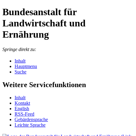
Bundesanstalt für
Landwirtschaft und
Ernährung
Springe direkt zu:
Inhalt
Hauptmenu
Suche
Weitere Servicefunktionen
In­halt
Kon­takt
English
RSS-Feed
Ge­bär­den­spra­che
Leich­te Spra­che