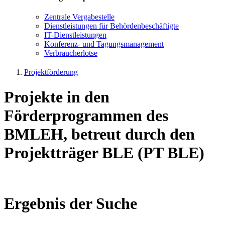
Zen­tra­le Ver­ga­be­stel­le
Dienst­leis­tun­gen für Be­hör­den­be­schäf­tig­te
IT-Dienst­leis­tun­gen
Kon­fe­renz- und Tagungs­management
Ver­brau­cher­lot­se
Projektförderung
Projekte in den
Förderprogrammen des
BMLEH, betreut durch den
Projektträger BLE (PT BLE)
Ergebnis der Suche