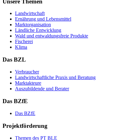
Unsere Themen
Land­wirt­schaft
Er­näh­rung und Le­bens­mit­tel
Markt­or­ga­ni­sa­ti­on
Länd­li­che Ent­wick­lung
Wald und ent­wal­dungs­freie Pro­duk­te
Fi­sche­rei
Kli­ma
Das BZL
Ver­brau­cher
Land­wirtschaft­liche Pra­xis und Be­ra­tung
Mark­tak­teu­re
Aus­zu­bil­den­de und Be­ra­ter
Das BZfE
Das BZ­fE
Projektförderung
The­men des PT BLE