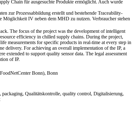
upply Chain für ausgesuchte Produkte ermöglicht. Auch wurde
en zur Prozessabbildung erstellt und bestehende Traceability-
relle Möglichkeit IV neben dem MHD zu nutzen. Verbraucher stehen
ack. The focus of the project was the development of intelligent
source efficiency in chilled supply chains. During the project,
ife measurements for specific products in real-time at every step in
ne delivery. For achieving an overall implementation of the IP, a
ere extended to support quality sensor data. The legal assessment
tion of IP.
h (FoodNetCenter Bonn), Bonn
 packaging, Qualitätskontrolle, quality control, Digitalisierung,
t