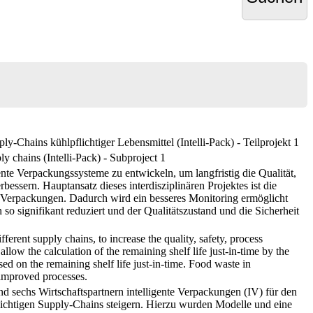
-Chains kühlpflichtiger Lebensmittel (Intelli-Pack) - Teilprojekt 1
ly chains (Intelli-Pack) - Subproject 1
ente Verpackungssysteme zu entwickeln, um langfristig die Qualität,
bessern. Hauptansatz dieses interdisziplinären Projektes ist die
en Verpackungen. Dadurch wird ein besseres Monitoring ermöglicht
o signifikant reduziert und der Qualitätszustand und die Sicherheit
ferent supply chains, to increase the quality, safety, process
allow the calculation of the remaining shelf life just-in-time by the
sed on the remaining shelf life just-in-time. Food waste in
 improved processes.
d sechs Wirtschaftspartnern intelligente Verpackungen (IV) für den
flichtigen Supply-Chains steigern. Hierzu wurden Modelle und eine