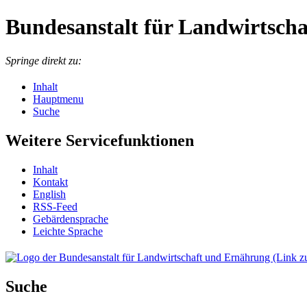
Bundesanstalt für Landwirtsch
Springe direkt zu:
Inhalt
Hauptmenu
Suche
Weitere Servicefunktionen
In­halt
Kon­takt
English
RSS-Feed
Ge­bär­den­spra­che
Leich­te Spra­che
Suche