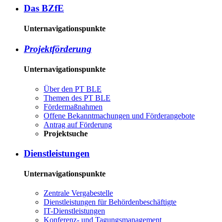
Das BZ­fE
Unternavigationspunkte
Pro­jekt­för­de­rung
Unternavigationspunkte
Über den PT BLE
The­men des PT BLE
För­der­maß­nah­men
Of­fe­ne Be­kannt­ma­chun­gen und För­der­an­ge­bo­te
An­trag auf För­de­rung
Pro­jekt­su­che
Dienst­leis­tun­gen
Unternavigationspunkte
Zen­tra­le Ver­ga­be­stel­le
Dienst­leis­tun­gen für Be­hör­den­be­schäf­tig­te
IT-Dienst­leis­tun­gen
Kon­fe­renz- und Tagungs­management