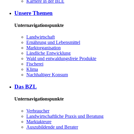
Kar­rie­re in der BLE
Un­se­re The­men
Unternavigationspunkte
Land­wirt­schaft
Er­näh­rung und Le­bens­mit­tel
Markt­or­ga­ni­sa­ti­on
Länd­li­che Ent­wick­lung
Wald und ent­wal­dungs­freie Pro­duk­te
Fi­sche­rei
Kli­ma
Nach­hal­ti­ger Kon­sum
Das BZL
Unternavigationspunkte
Ver­brau­cher
Land­wirtschaft­liche Pra­xis und Be­ra­tung
Mark­tak­teu­re
Aus­zu­bil­den­de und Be­ra­ter