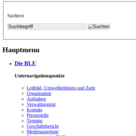
Suchtext
Hauptmenu
Die BLE
Unternavigationspunkte
Leit­bild, Um­welt­leit­li­ni­en und Zie­le
Or­ga­ni­sa­ti­on
Auf­ga­ben
Ver­wal­tungs­rat
Kon­takt
Pres­se­stel­le
Ter­mi­ne
Ge­schäfts­be­richt
Me­di­en­an­ge­bo­te