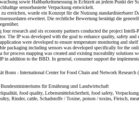
rwachung sowie Haltbarkeitsmessung in Echtzeit an jedem Punkt der S
achhaltige sensorbasierte Verpackung entwickelt.
u erreichen, wurde ein Konzept für die Nutzung standardisierbarer Dat
tssensordaten erweitert. Die rechtliche Bewertung bestätigt die gene
gegenüber.
g four research and six economy partners conducted the project Intelli-P
r. The IP was developed with the goal to enhance quality, safety and re
application were developed to ensure temperature monitoring and shelf l
able packaging including sensors was developed specifically for the onli
ta for process mapping was created and existing traceability solutions w
 IP in addition to the BBD. In general, consumer support the implementa
2
tät Bonn - International Center for Food Chain and Network Researc
 Bundesministeriums für Ernährung und Landwirtschaft
qualität, food quality, Lebensmittelsicherheit, food safety, Verpackung,
ultry, Rinder, cattle, Schadstoffe / Toxine, poison / toxins, Fleisch, mea