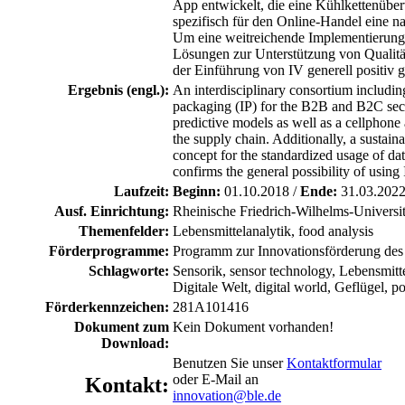
App entwickelt, die eine Kühlkettenübe
spezifisch für den Online-Handel eine n
Um eine weitreichende Implementierung z
Lösungen zur Unterstützung von Qualitä
der Einführung von IV generell positiv 
Ergebnis (engl.):
An interdisciplinary consortium includin
packaging (IP) for the B2B and B2C secto
predictive models as well as a cellphone 
the supply chain. Additionally, a sustain
concept for the standardized usage of da
confirms the general possibility of using
Laufzeit:
Beginn:
01.10.2018 /
Ende:
31.03.202
Ausf. Einrichtung:
Rheinische Friedrich-Wilhelms-Universi
Themenfelder:
Lebensmittelanalytik, food analysis
Förderprogramme:
Programm zur Innovationsförderung des
Schlagworte:
Sensorik, sensor technology, Lebensmittel
Digitale Welt, digital world, Geflügel, po
Förderkennzeichen:
281A101416
Dokument zum
Kein Dokument vorhanden!
Download:
Benutzen Sie unser
Kontaktformular
oder E-Mail an
Kontakt:
innovation@ble.de