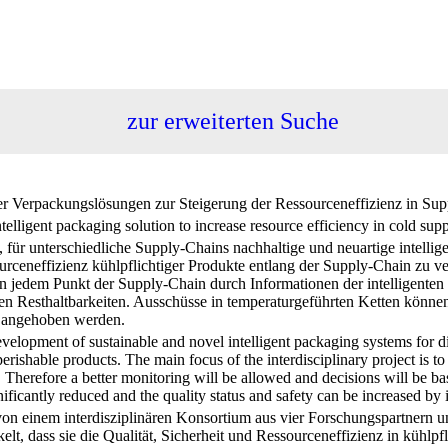
zur erweiterten Suche
r Verpackungslösungen zur Steigerung der Ressourceneffizienz in Supply
elligent packaging solution to increase resource efficiency in cold supp
 für unterschiedliche Supply-Chains nachhaltige und neuartige intellig
urceneffizienz kühlpflichtiger Produkte entlang der Supply-Chain zu ver
 an jedem Punkt der Supply-Chain durch Informationen der intelligent
n Resthaltbarkeiten. Ausschüsse in temperaturgeführten Ketten können s
e angehoben werden.
evelopment of sustainable and novel intelligent packaging systems for dif
erishable products. The main focus of the interdisciplinary project is to 
. Therefore a better monitoring will be allowed and decisions will be ba
nificantly reduced and the quality status and safety can be increased by
on einem interdisziplinären Konsortium aus vier Forschungspartnern un
t, dass sie die Qualität, Sicherheit und Ressourceneffizienz in kühlp