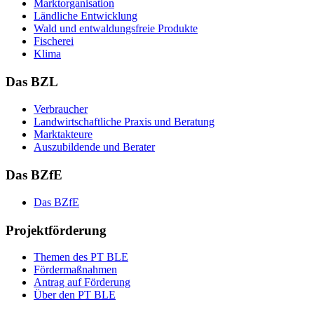
Markt­or­ga­ni­sa­ti­on
Länd­li­che Ent­wick­lung
Wald und ent­wal­dungs­freie Pro­duk­te
Fi­sche­rei
Kli­ma
Das BZL
Ver­brau­cher
Land­wirtschaft­liche Pra­xis und Be­ra­tung
Mark­tak­teu­re
Aus­zu­bil­den­de und Be­ra­ter
Das BZfE
Das BZ­fE
Projektförderung
The­men des PT BLE
För­der­maß­nah­men
An­trag auf För­de­rung
Über den PT BLE