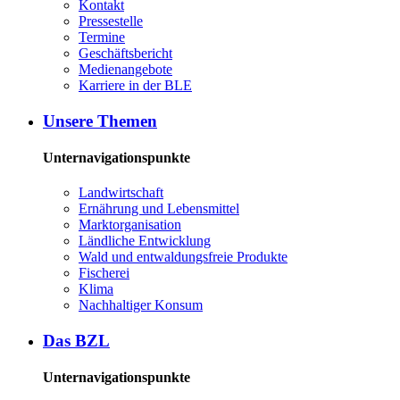
Kon­takt
Pres­se­stel­le
Ter­mi­ne
Ge­schäfts­be­richt
Me­di­en­an­ge­bo­te
Kar­rie­re in der BLE
Un­se­re The­men
Unternavigationspunkte
Land­wirt­schaft
Er­näh­rung und Le­bens­mit­tel
Markt­or­ga­ni­sa­ti­on
Länd­li­che Ent­wick­lung
Wald und ent­wal­dungs­freie Pro­duk­te
Fi­sche­rei
Kli­ma
Nach­hal­ti­ger Kon­sum
Das BZL
Unternavigationspunkte