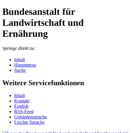
Bundesanstalt für
Landwirtschaft und
Ernährung
Springe direkt zu:
Inhalt
Hauptmenu
Suche
Weitere Servicefunktionen
In­halt
Kon­takt
English
RSS-Feed
Ge­bär­den­spra­che
Leich­te Spra­che