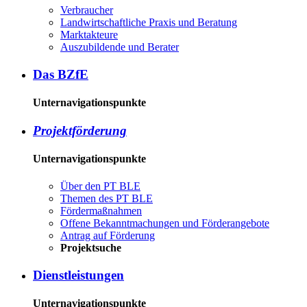
Ver­brau­cher
Land­wirtschaft­liche Pra­xis und Be­ra­tung
Mark­tak­teu­re
Aus­zu­bil­den­de und Be­ra­ter
Das BZ­fE
Unternavigationspunkte
Pro­jekt­för­de­rung
Unternavigationspunkte
Über den PT BLE
The­men des PT BLE
För­der­maß­nah­men
Of­fe­ne Be­kannt­ma­chun­gen und För­der­an­ge­bo­te
An­trag auf För­de­rung
Pro­jekt­su­che
Dienst­leis­tun­gen
Unternavigationspunkte