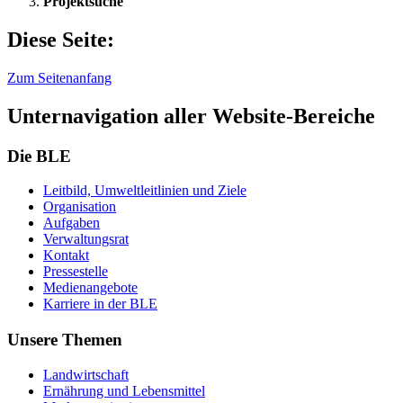
Projektsuche
Diese Seite:
Zum Seitenanfang
Unternavigation aller Website-Bereiche
Die BLE
Leit­bild, Um­welt­leit­li­ni­en und Zie­le
Or­ga­ni­sa­ti­on
Auf­ga­ben
Ver­wal­tungs­rat
Kon­takt
Pres­se­stel­le
Me­di­en­an­ge­bo­te
Kar­rie­re in der BLE
Unsere Themen
Land­wirt­schaft
Er­näh­rung und Le­bens­mit­tel