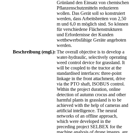
Grünland den Einsatz von chemischen
Pflanzenschutzmitteln reduzieren
wollen. Das Gerät soll so konstruiert
werden, dass Arbeitsbreiten von 2,50
m und 6,0 m möglich sind. So können
für verschiedene Flächenstrukturen
und Erfordernisse der Kunden
wettbewerbsfähige Geräte angeboten
werden.
Beschreibung (engl.):
The overall objective is to develop a
water-hydraulic, selectively operating
weed control device for grassland. It
will be coupled to the tractor at the
standardised interfaces: three-point
linkage in the front attachment, drive
via the PTO shaft, ISOBUS control.
Within the project duration, online
detection of autumn crocus and other
harmful plants in grassland is to be
achieved with the help of cameras and
artificial intelligence. The neural
networks of an offline approach,
which were developed in the
preceding project SELBEX for the
machine analysis of drone images, are