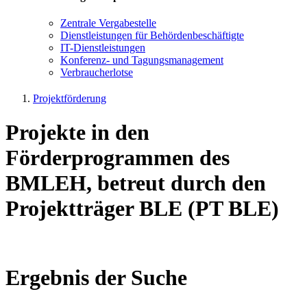
Zen­tra­le Ver­ga­be­stel­le
Dienst­leis­tun­gen für Be­hör­den­be­schäf­tig­te
IT-Dienst­leis­tun­gen
Kon­fe­renz- und Tagungs­management
Ver­brau­cher­lot­se
Projektförderung
Projekte in den
Förderprogrammen des
BMLEH, betreut durch den
Projektträger BLE (PT BLE)
Ergebnis der Suche