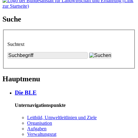
Suche
Suchtext
Hauptmenu
Die BLE
Unternavigationspunkte
Leit­bild, Um­welt­leit­li­ni­en und Zie­le
Or­ga­ni­sa­ti­on
Auf­ga­ben
Ver­wal­tungs­rat