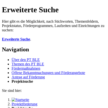
Erweiterte Suche
Hier gibt es die Möglichkeit, nach Stichworten, Themenfeldern,
Projektstatus, Förderprogrammen, Laufzeiten und Einrichtungen zu
suchen:
Erweiterte Suche
.
Navigation
Über den PT BLE
The­men des PT BLE
För­der­maß­nah­men
Of­fe­ne Be­kannt­ma­chun­gen und För­der­an­ge­bo­te
An­trag auf För­de­rung
Pro­jekt­su­che
Sie sind hier:
Projektförderung