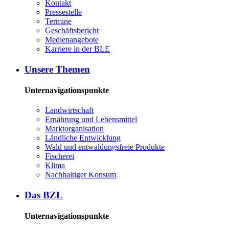
Kon­takt
Pres­se­stel­le
Ter­mi­ne
Ge­schäfts­be­richt
Me­di­en­an­ge­bo­te
Kar­rie­re in der BLE
Un­se­re The­men
Unternavigationspunkte
Land­wirt­schaft
Er­näh­rung und Le­bens­mit­tel
Markt­or­ga­ni­sa­ti­on
Länd­li­che Ent­wick­lung
Wald und ent­wal­dungs­freie Pro­duk­te
Fi­sche­rei
Kli­ma
Nach­hal­ti­ger Kon­sum
Das BZL
Unternavigationspunkte