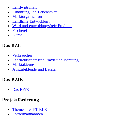
Land­wirt­schaft
Er­näh­rung und Le­bens­mit­tel
Markt­or­ga­ni­sa­ti­on
Länd­li­che Ent­wick­lung
Wald und ent­wal­dungs­freie Pro­duk­te
Fi­sche­rei
Kli­ma
Das BZL
Ver­brau­cher
Land­wirtschaft­liche Pra­xis und Be­ra­tung
Mark­tak­teu­re
Aus­zu­bil­den­de und Be­ra­ter
Das BZfE
Das BZ­fE
Projektförderung
The­men des PT BLE
För­der­maß­nah­men