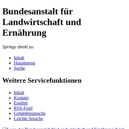
Bundesanstalt für
Landwirtschaft und
Ernährung
Springe direkt zu:
Inhalt
Hauptmenu
Suche
Weitere Servicefunktionen
In­halt
Kon­takt
English
RSS-Feed
Ge­bär­den­spra­che
Leich­te Spra­che