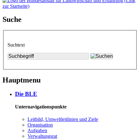
Suche
Suchtext
Hauptmenu
Die BLE
Unternavigationspunkte
Leit­bild, Um­welt­leit­li­ni­en und Zie­le
Or­ga­ni­sa­ti­on
Auf­ga­ben
Ver­wal­tungs­rat