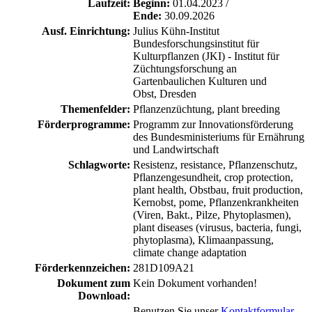
Laufzeit:
Beginn:
01.04.2023 /
Ende:
30.09.2026
Ausf. Einrichtung:
Julius Kühn-Institut
Bundesforschungsinstitut für
Kulturpflanzen (JKI) - Institut für
Züchtungsforschung an
Gartenbaulichen Kulturen und
Obst, Dresden
Themenfelder:
Pflanzenzüchtung, plant breeding
Förderprogramme:
Programm zur Innovationsförderung
des Bundesministeriums für Ernährung
und Landwirtschaft
Schlagworte:
Resistenz, resistance, Pflanzenschutz,
Pflanzengesundheit, crop protection,
plant health, Obstbau, fruit production,
Kernobst, pome, Pflanzenkrankheiten
(Viren, Bakt., Pilze, Phytoplasmen),
plant diseases (virusus, bacteria, fungi,
phytoplasma), Klimaanpassung,
climate change adaptation
Förderkennzeichen:
281D109A21
Dokument zum
Kein Dokument vorhanden!
Download:
Benutzen Sie unser
Kontaktformular