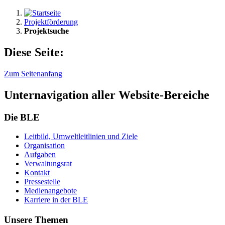
Projektförderung
Projektsuche
Diese Seite:
Zum Seitenanfang
Unternavigation aller Website-Bereiche
Die BLE
Leit­bild, Um­welt­leit­li­ni­en und Zie­le
Or­ga­ni­sa­ti­on
Auf­ga­ben
Ver­wal­tungs­rat
Kon­takt
Pres­se­stel­le
Me­di­en­an­ge­bo­te
Kar­rie­re in der BLE
Unsere Themen