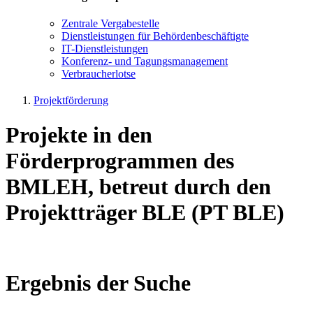
Zen­tra­le Ver­ga­be­stel­le
Dienst­leis­tun­gen für Be­hör­den­be­schäf­tig­te
IT-Dienst­leis­tun­gen
Kon­fe­renz- und Tagungs­management
Ver­brau­cher­lot­se
Projektförderung
Projekte in den
Förderprogrammen des
BMLEH, betreut durch den
Projektträger BLE (PT BLE)
Ergebnis der Suche