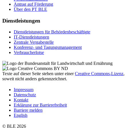
An­trag auf För­de­rung
Über den PT BLE
Dienstleistungen
Dienst­leis­tun­gen für Be­hör­den­be­schäf­tig­te
IT-Dienst­leis­tun­gen
Zen­tra­le Ver­ga­be­stel­le
Kon­fe­renz- und Tagungs­management
Ver­brau­cher­lot­se
Texte auf dieser Seite stehen unter einer
Creative Commons
-Lizenz
,
soweit nicht anders gekennzeichnet.
Im­pres­s­um
Da­ten­schutz
Kon­takt
Er­klä­rung zur Bar­rie­re­frei­heit
Bar­rie­re mel­den
English
© BLE 2026