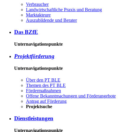
Ver­brau­cher
Land­wirtschaft­liche Pra­xis und Be­ra­tung
Mark­tak­teu­re
Aus­zu­bil­den­de und Be­ra­ter
Das BZ­fE
Unternavigationspunkte
Pro­jekt­för­de­rung
Unternavigationspunkte
Über den PT BLE
The­men des PT BLE
För­der­maß­nah­men
Of­fe­ne Be­kannt­ma­chun­gen und För­der­an­ge­bo­te
An­trag auf För­de­rung
Pro­jekt­su­che
Dienst­leis­tun­gen
Unternavigationspunkte