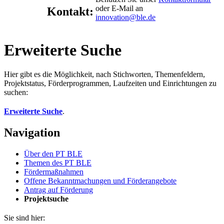
oder E-Mail an
Kontakt:
innovation@ble.de
Erweiterte Suche
Hier gibt es die Möglichkeit, nach Stichworten, Themenfeldern,
Projektstatus, Förderprogrammen, Laufzeiten und Einrichtungen zu
suchen:
Erweiterte Suche
.
Navigation
Über den PT BLE
The­men des PT BLE
För­der­maß­nah­men
Of­fe­ne Be­kannt­ma­chun­gen und För­der­an­ge­bo­te
An­trag auf För­de­rung
Pro­jekt­su­che
Sie sind hier: