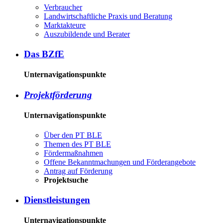
Ver­brau­cher
Land­wirtschaft­liche Pra­xis und Be­ra­tung
Mark­tak­teu­re
Aus­zu­bil­den­de und Be­ra­ter
Das BZ­fE
Unternavigationspunkte
Pro­jekt­för­de­rung
Unternavigationspunkte
Über den PT BLE
The­men des PT BLE
För­der­maß­nah­men
Of­fe­ne Be­kannt­ma­chun­gen und För­der­an­ge­bo­te
An­trag auf För­de­rung
Pro­jekt­su­che
Dienst­leis­tun­gen
Unternavigationspunkte