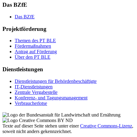
Das BZfE
Das BZ­fE
Projektförderung
The­men des PT BLE
För­der­maß­nah­men
An­trag auf För­de­rung
Über den PT BLE
Dienstleistungen
Dienst­leis­tun­gen für Be­hör­den­be­schäf­tig­te
IT-Dienst­leis­tun­gen
Zen­tra­le Ver­ga­be­stel­le
Kon­fe­renz- und Tagungs­management
Ver­brau­cher­lot­se
Texte auf dieser Seite stehen unter einer
Creative Commons
-Lizenz
,
soweit nicht anders gekennzeichnet.