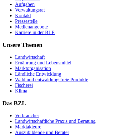
Auf­ga­ben
Ver­wal­tungs­rat
Kon­takt
Pres­se­stel­le
Me­di­en­an­ge­bo­te
Kar­rie­re in der BLE
Unsere Themen
Land­wirt­schaft
Er­näh­rung und Le­bens­mit­tel
Markt­or­ga­ni­sa­ti­on
Länd­li­che Ent­wick­lung
Wald und ent­wal­dungs­freie Pro­duk­te
Fi­sche­rei
Kli­ma
Das BZL
Ver­brau­cher
Land­wirtschaft­liche Pra­xis und Be­ra­tung
Mark­tak­teu­re
Aus­zu­bil­den­de und Be­ra­ter