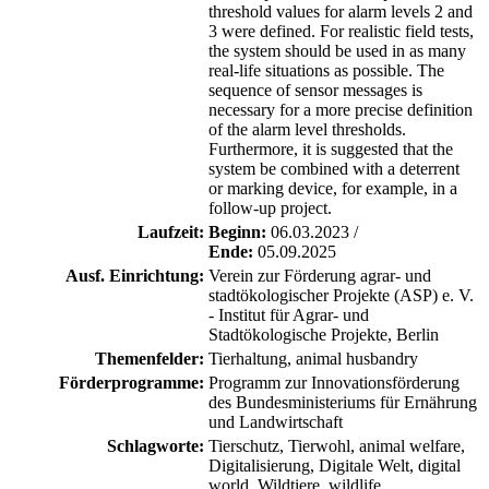
threshold values for alarm levels 2 and
3 were defined. For realistic field tests,
the system should be used in as many
real-life situations as possible. The
sequence of sensor messages is
necessary for a more precise definition
of the alarm level thresholds.
Furthermore, it is suggested that the
system be combined with a deterrent
or marking device, for example, in a
follow-up project.
Laufzeit:
Beginn:
06.03.2023 /
Ende:
05.09.2025
Ausf. Einrichtung:
Verein zur Förderung agrar- und
stadtökologischer Projekte (ASP) e. V.
- Institut für Agrar- und
Stadtökologische Projekte, Berlin
Themenfelder:
Tierhaltung, animal husbandry
Förderprogramme:
Programm zur Innovationsförderung
des Bundesministeriums für Ernährung
und Landwirtschaft
Schlagworte:
Tierschutz, Tierwohl, animal welfare,
Digitalisierung, Digitale Welt, digital
world, Wildtiere, wildlife,