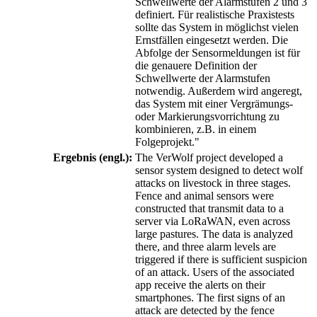
Schwellwerte der Alarmstufen 2 und 3
definiert. Für realistische Praxistests
sollte das System in möglichst vielen
Ernstfällen eingesetzt werden. Die
Abfolge der Sensormeldungen ist für
die genauere Definition der
Schwellwerte der Alarmstufen
notwendig. Außerdem wird angeregt,
das System mit einer Vergrämungs-
oder Markierungsvorrichtung zu
kombinieren, z.B. in einem
Folgeprojekt."
Ergebnis (engl.):
The VerWolf project developed a
sensor system designed to detect wolf
attacks on livestock in three stages.
Fence and animal sensors were
constructed that transmit data to a
server via LoRaWAN, even across
large pastures. The data is analyzed
there, and three alarm levels are
triggered if there is sufficient suspicion
of an attack. Users of the associated
app receive the alerts on their
smartphones. The first signs of an
attack are detected by the fence