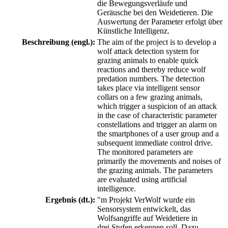
die Bewegungsverläufe und
Geräusche bei den Weidetieren. Die
Auswertung der Parameter erfolgt über
Künstliche Intelligenz.
Beschreibung (engl.):
The aim of the project is to develop a
wolf attack detection system for
grazing animals to enable quick
reactions and thereby reduce wolf
predation numbers. The detection
takes place via intelligent sensor
collars on a few grazing animals,
which trigger a suspicion of an attack
in the case of characteristic parameter
constellations and trigger an alarm on
the smartphones of a user group and a
subsequent immediate control drive.
The monitored parameters are
primarily the movements and noises of
the grazing animals. The parameters
are evaluated using artificial
intelligence.
Ergebnis (dt.):
"m Projekt VerWolf wurde ein
Sensorsystem entwickelt, das
Wolfsangriffe auf Weidetiere in
drei Stufen erkennen soll. Dazu