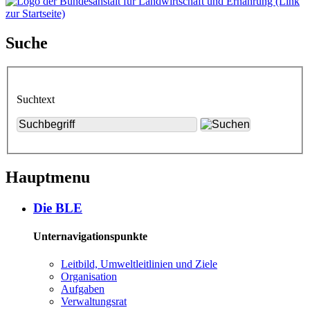
Suche
Suchtext
Hauptmenu
Die BLE
Unternavigationspunkte
Leit­bild, Um­welt­leit­li­ni­en und Zie­le
Or­ga­ni­sa­ti­on
Auf­ga­ben
Ver­wal­tungs­rat