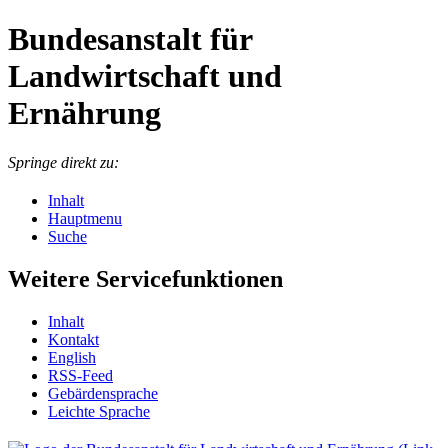
Bundesanstalt für
Landwirtschaft und
Ernährung
Springe direkt zu:
Inhalt
Hauptmenu
Suche
Weitere Servicefunktionen
In­halt
Kon­takt
English
RSS-Feed
Ge­bär­den­spra­che
Leich­te Spra­che