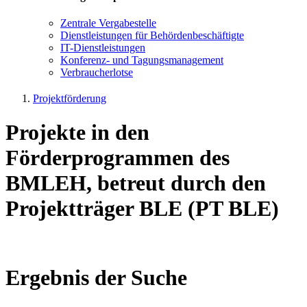
Zen­tra­le Ver­ga­be­stel­le
Dienst­leis­tun­gen für Be­hör­den­be­schäf­tig­te
IT-Dienst­leis­tun­gen
Kon­fe­renz- und Tagungs­management
Ver­brau­cher­lot­se
Projektförderung
Projekte in den
Förderprogrammen des
BMLEH, betreut durch den
Projektträger BLE (PT BLE)
Ergebnis der Suche