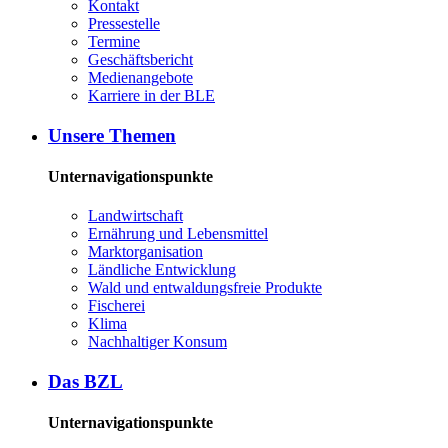
Kon­takt
Pres­se­stel­le
Ter­mi­ne
Ge­schäfts­be­richt
Me­di­en­an­ge­bo­te
Kar­rie­re in der BLE
Un­se­re The­men
Unternavigationspunkte
Land­wirt­schaft
Er­näh­rung und Le­bens­mit­tel
Markt­or­ga­ni­sa­ti­on
Länd­li­che Ent­wick­lung
Wald und ent­wal­dungs­freie Pro­duk­te
Fi­sche­rei
Kli­ma
Nach­hal­ti­ger Kon­sum
Das BZL
Unternavigationspunkte