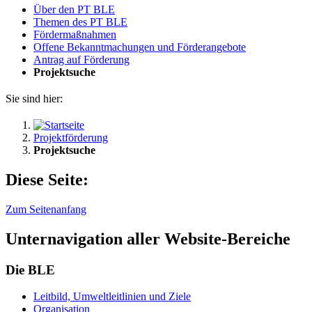
Über den PT BLE
The­men des PT BLE
För­der­maß­nah­men
Of­fe­ne Be­kannt­ma­chun­gen und För­der­an­ge­bo­te
An­trag auf För­de­rung
Pro­jekt­su­che
Sie sind hier:
Projektförderung
Projektsuche
Diese Seite:
Zum Seitenanfang
Unternavigation aller Website-Bereiche
Die BLE
Leit­bild, Um­welt­leit­li­ni­en und Zie­le
Or­ga­ni­sa­ti­on