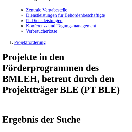
Zen­tra­le Ver­ga­be­stel­le
Dienst­leis­tun­gen für Be­hör­den­be­schäf­tig­te
IT-Dienst­leis­tun­gen
Kon­fe­renz- und Tagungs­management
Ver­brau­cher­lot­se
Projektförderung
Projekte in den
Förderprogrammen des
BMLEH, betreut durch den
Projektträger BLE (PT BLE)
Ergebnis der Suche