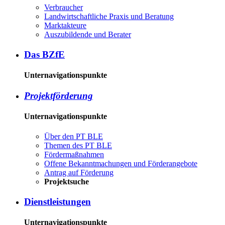
Ver­brau­cher
Land­wirtschaft­liche Pra­xis und Be­ra­tung
Mark­tak­teu­re
Aus­zu­bil­den­de und Be­ra­ter
Das BZ­fE
Unternavigationspunkte
Pro­jekt­för­de­rung
Unternavigationspunkte
Über den PT BLE
The­men des PT BLE
För­der­maß­nah­men
Of­fe­ne Be­kannt­ma­chun­gen und För­der­an­ge­bo­te
An­trag auf För­de­rung
Pro­jekt­su­che
Dienst­leis­tun­gen
Unternavigationspunkte