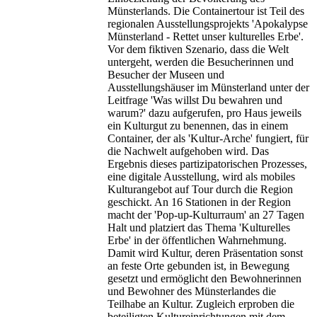
Münsterlands. Die Containertour ist Teil des
regionalen Ausstellungsprojekts 'Apokalypse
Münsterland - Rettet unser kulturelles Erbe'.
Vor dem fiktiven Szenario, dass die Welt
untergeht, werden die Besucherinnen und
Besucher der Museen und
Ausstellungshäuser im Münsterland unter der
Leitfrage 'Was willst Du bewahren und
warum?' dazu aufgerufen, pro Haus jeweils
ein Kulturgut zu benennen, das in einem
Container, der als 'Kultur-Arche' fungiert, für
die Nachwelt aufgehoben wird. Das
Ergebnis dieses partizipatorischen Prozesses,
eine digitale Ausstellung, wird als mobiles
Kulturangebot auf Tour durch die Region
geschickt. An 16 Stationen in der Region
macht der 'Pop-up-Kulturraum' an 27 Tagen
Halt und platziert das Thema 'Kulturelles
Erbe' in der öffentlichen Wahrnehmung.
Damit wird Kultur, deren Präsentation sonst
an feste Orte gebunden ist, in Bewegung
gesetzt und ermöglicht den Bewohnerinnen
und Bewohner des Münsterlandes die
Teilhabe an Kultur. Zugleich erproben die
beteiligten Kultureinrichtungen mit dem