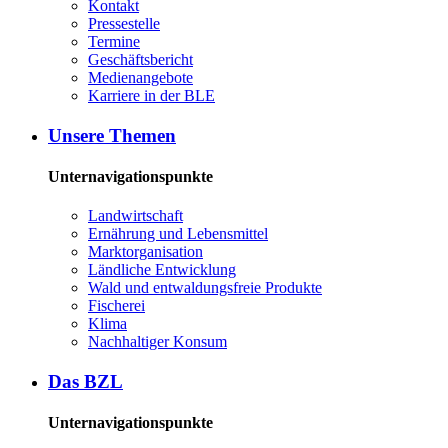
Kon­takt
Pres­se­stel­le
Ter­mi­ne
Ge­schäfts­be­richt
Me­di­en­an­ge­bo­te
Kar­rie­re in der BLE
Un­se­re The­men
Unternavigationspunkte
Land­wirt­schaft
Er­näh­rung und Le­bens­mit­tel
Markt­or­ga­ni­sa­ti­on
Länd­li­che Ent­wick­lung
Wald und ent­wal­dungs­freie Pro­duk­te
Fi­sche­rei
Kli­ma
Nach­hal­ti­ger Kon­sum
Das BZL
Unternavigationspunkte