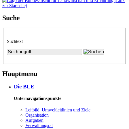
Suche
Suchtext
Hauptmenu
Die BLE
Unternavigationspunkte
Leit­bild, Um­welt­leit­li­ni­en und Zie­le
Or­ga­ni­sa­ti­on
Auf­ga­ben
Ver­wal­tungs­rat