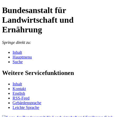
Bundesanstalt für
Landwirtschaft und
Ernährung
Springe direkt zu:
Inhalt
Hauptmenu
Suche
Weitere Servicefunktionen
In­halt
Kon­takt
English
RSS-Feed
Ge­bär­den­spra­che
Leich­te Spra­che