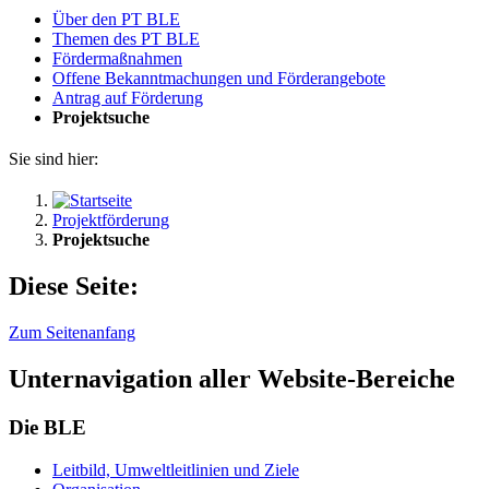
Über den PT BLE
The­men des PT BLE
För­der­maß­nah­men
Of­fe­ne Be­kannt­ma­chun­gen und För­der­an­ge­bo­te
An­trag auf För­de­rung
Pro­jekt­su­che
Sie sind hier:
Projektförderung
Projektsuche
Diese Seite:
Zum Seitenanfang
Unternavigation aller Website-Bereiche
Die BLE
Leit­bild, Um­welt­leit­li­ni­en und Zie­le