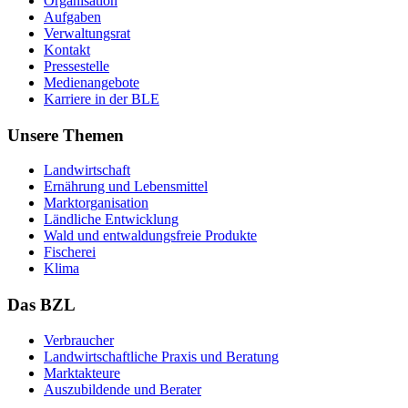
Or­ga­ni­sa­ti­on
Auf­ga­ben
Ver­wal­tungs­rat
Kon­takt
Pres­se­stel­le
Me­di­en­an­ge­bo­te
Kar­rie­re in der BLE
Unsere Themen
Land­wirt­schaft
Er­näh­rung und Le­bens­mit­tel
Markt­or­ga­ni­sa­ti­on
Länd­li­che Ent­wick­lung
Wald und ent­wal­dungs­freie Pro­duk­te
Fi­sche­rei
Kli­ma
Das BZL
Ver­brau­cher
Land­wirtschaft­liche Pra­xis und Be­ra­tung
Mark­tak­teu­re
Aus­zu­bil­den­de und Be­ra­ter