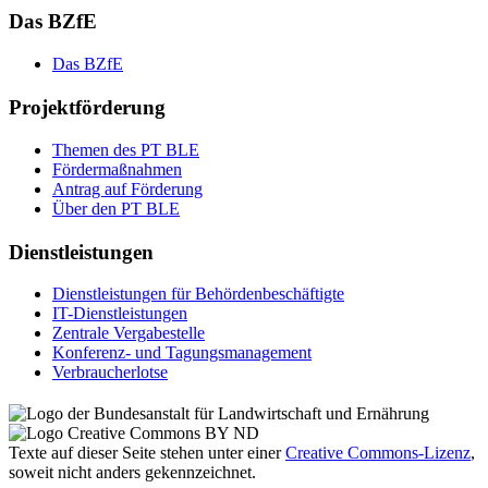
Das BZfE
Das BZ­fE
Projektförderung
The­men des PT BLE
För­der­maß­nah­men
An­trag auf För­de­rung
Über den PT BLE
Dienstleistungen
Dienst­leis­tun­gen für Be­hör­den­be­schäf­tig­te
IT-Dienst­leis­tun­gen
Zen­tra­le Ver­ga­be­stel­le
Kon­fe­renz- und Tagungs­management
Ver­brau­cher­lot­se
Texte auf dieser Seite stehen unter einer
Creative Commons
-Lizenz
,
soweit nicht anders gekennzeichnet.