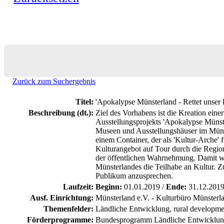
Zurück zum Suchergebnis
Titel:
'Apokalypse Münsterland - Rettet unser k
Beschreibung (dt.):
Ziel des Vorhabens ist die Kreation eine
Ausstellungsprojekts 'Apokalypse Münste
Museen und Ausstellungshäuser im Münst
einem Container, der als 'Kultur-Arche' 
Kulturangebot auf Tour durch die Region
der öffentlichen Wahrnehmung. Damit wi
Münsterlandes die Teilhabe an Kultur. Z
Publikum anzusprechen.
Laufzeit:
Beginn:
01.01.2019 /
Ende:
31.12.201
Ausf. Einrichtung:
Münsterland e.V. - Kulturbüro Münsterl
Themenfelder:
Ländliche Entwicklung, rural developme
Förderprogramme:
Bundesprogramm Ländliche Entwicklu