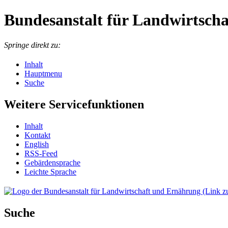
Bundesanstalt für Landwirtsch
Springe direkt zu:
Inhalt
Hauptmenu
Suche
Weitere Servicefunktionen
In­halt
Kon­takt
English
RSS-Feed
Ge­bär­den­spra­che
Leich­te Spra­che
Suche