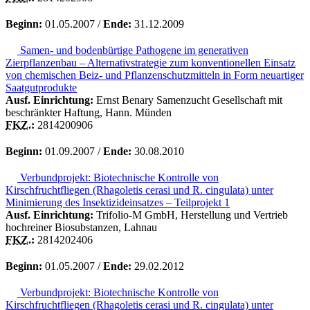
Beginn:
01.05.2007 /
Ende:
31.12.2009
Samen- und bodenbürtige Pathogene im generativen
Zierpflanzenbau – Alternativstrategie zum konventionellen Einsatz
von chemischen Beiz- und Pflanzenschutzmitteln in Form neuartiger
Saatgutprodukte
Ausf. Einrichtung:
Ernst Benary Samenzucht Gesellschaft mit
beschränkter Haftung, Hann. Münden
FKZ.
:
2814200906
Beginn:
01.09.2007 /
Ende:
30.08.2010
Verbundprojekt: Biotechnische Kontrolle von
Kirschfruchtfliegen (Rhagoletis cerasi und R. cingulata) unter
Minimierung des Insektizideinsatzes – Teilprojekt 1
Ausf. Einrichtung:
Trifolio-M GmbH, Herstellung und Vertrieb
hochreiner Biosubstanzen, Lahnau
FKZ.
:
2814202406
Beginn:
01.05.2007 /
Ende:
29.02.2012
Verbundprojekt: Biotechnische Kontrolle von
Kirschfruchtfliegen (Rhagoletis cerasi und R. cingulata) unter