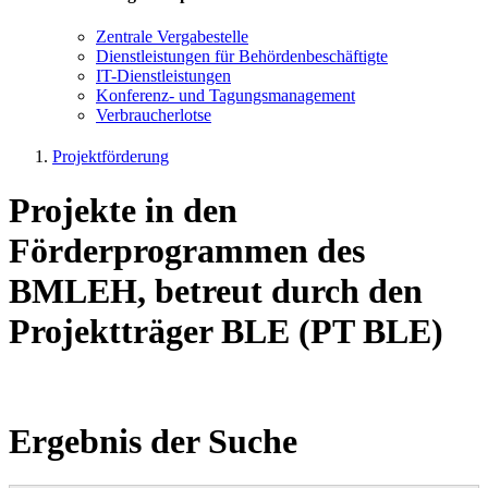
Zen­tra­le Ver­ga­be­stel­le
Dienst­leis­tun­gen für Be­hör­den­be­schäf­tig­te
IT-Dienst­leis­tun­gen
Kon­fe­renz- und Tagungs­management
Ver­brau­cher­lot­se
Projektförderung
Projekte in den
Förderprogrammen des
BMLEH, betreut durch den
Projektträger BLE (PT BLE)
Ergebnis der Suche