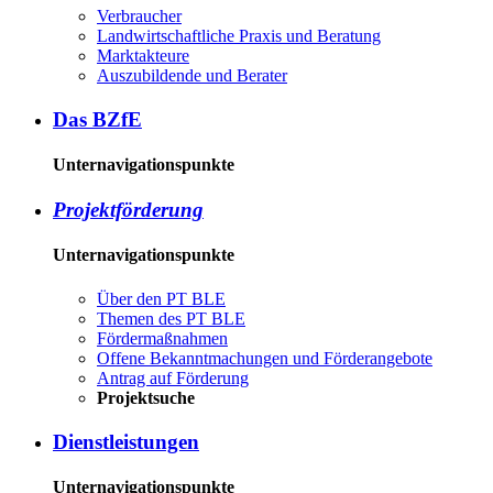
Ver­brau­cher
Land­wirtschaft­liche Pra­xis und Be­ra­tung
Mark­tak­teu­re
Aus­zu­bil­den­de und Be­ra­ter
Das BZ­fE
Unternavigationspunkte
Pro­jekt­för­de­rung
Unternavigationspunkte
Über den PT BLE
The­men des PT BLE
För­der­maß­nah­men
Of­fe­ne Be­kannt­ma­chun­gen und För­der­an­ge­bo­te
An­trag auf För­de­rung
Pro­jekt­su­che
Dienst­leis­tun­gen
Unternavigationspunkte