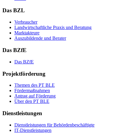
Das BZL
Ver­brau­cher
Land­wirtschaft­liche Pra­xis und Be­ra­tung
Mark­tak­teu­re
Aus­zu­bil­den­de und Be­ra­ter
Das BZfE
Das BZ­fE
Projektförderung
The­men des PT BLE
För­der­maß­nah­men
An­trag auf För­de­rung
Über den PT BLE
Dienstleistungen
Dienst­leis­tun­gen für Be­hör­den­be­schäf­tig­te
IT-Dienst­leis­tun­gen