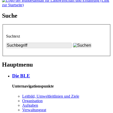
Suche
Suchtext
Hauptmenu
Die BLE
Unternavigationspunkte
Leit­bild, Um­welt­leit­li­ni­en und Zie­le
Or­ga­ni­sa­ti­on
Auf­ga­ben
Ver­wal­tungs­rat