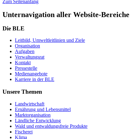
Zum Seitenanfang
Unternavigation aller Website-Bereiche
Die BLE
Leit­bild, Um­welt­leit­li­ni­en und Zie­le
Or­ga­ni­sa­ti­on
Auf­ga­ben
Ver­wal­tungs­rat
Kon­takt
Pres­se­stel­le
Me­di­en­an­ge­bo­te
Kar­rie­re in der BLE
Unsere Themen
Land­wirt­schaft
Er­näh­rung und Le­bens­mit­tel
Markt­or­ga­ni­sa­ti­on
Länd­li­che Ent­wick­lung
Wald und ent­wal­dungs­freie Pro­duk­te
Fi­sche­rei
Kli­ma