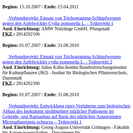
Beginn:
15.10.2007 /
Ende:
15.04.2011
Verbundprojekt: Einsatz von Trichogramma-Schlupfwespen
gegen den Apfelwickler Cydia pomonella L. - Teilprojekt 1
Ausf. Einrichtung:
AMW Nützlinge GmbH, Pfungstadt
FKZ.
:
2814202106
Beginn:
01.07.2007 /
Ende:
31.08.2010
Verbundprojekt: Einsatz von Trichogramma-Schlupfwespen
gegen den Apfelwickler cydia pomonella L. - Teilprojekt 2
Ausf. Einrichtung:
Julius Kühn-Institut Bundesforschungsinstitut
für Kulturpflanzen (JKI) - Institut für Biologischen Pflanzenschutz,
Darmstadt
FKZ.
:
2814202306
Beginn:
01.07.2007 /
Ende:
31.08.2010
Verbundprojekt: Entwicklung eines Verfahrens zum biologischen
Abbau des Inokulums strohbürtiger pilzlicher Pathogene im
Getreide- und Rapsanbau auf Basis des pilzlichen Antagonisten
Microsphaeropsis ochracea – Teilprojekt 1
Ausf. Einrichtung:
Georg-August-Universität Göttingen - Fakultät
für Agrarwissenschaften - Department für