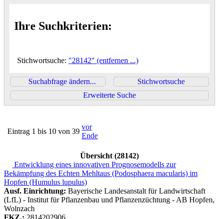
Ihre Suchkriterien:
Stichwortsuche:
"28142"
(entfernen ...)
Suchabfrage ändern...
Stichwortsuche
Erweiterte Suche
vor
Eintrag 1 bis 10 von 39
Ende
Übersicht (
28142
)
Entwicklung eines innovativen Prognosemodells zur
Bekämpfung des Echten Mehltaus (Podosphaera macularis) im
Hopfen (Humulus lupulus)
Ausf. Einrichtung:
Bayerische Landesanstalt für Landwirtschaft
(LfL) - Institut für Pflanzenbau und Pflanzenzüchtung - AB Hopfen,
Wolnzach
FKZ.
:
2814202906