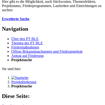
Hier gibt es die Möglichkeit, nach Stichworten, Themenfeldern,
Projektstatus, Förderprogrammen, Laufzeiten und Einrichtungen zu
suchen:
Erweiterte Suche
.
Navigation
Über den PT BLE
The­men des PT BLE
För­der­maß­nah­men
Of­fe­ne Be­kannt­ma­chun­gen und För­der­an­ge­bo­te
An­trag auf För­de­rung
Pro­jekt­su­che
Sie sind hier:
Projektförderung
Projektsuche
Diese Seite: