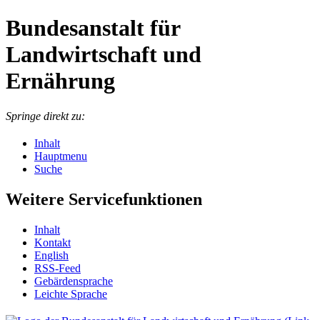
Bundesanstalt für
Landwirtschaft und
Ernährung
Springe direkt zu:
Inhalt
Hauptmenu
Suche
Weitere Servicefunktionen
In­halt
Kon­takt
English
RSS-Feed
Ge­bär­den­spra­che
Leich­te Spra­che