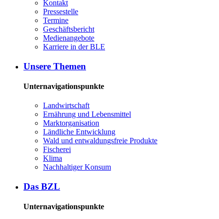
Kon­takt
Pres­se­stel­le
Ter­mi­ne
Ge­schäfts­be­richt
Me­di­en­an­ge­bo­te
Kar­rie­re in der BLE
Un­se­re The­men
Unternavigationspunkte
Land­wirt­schaft
Er­näh­rung und Le­bens­mit­tel
Markt­or­ga­ni­sa­ti­on
Länd­li­che Ent­wick­lung
Wald und ent­wal­dungs­freie Pro­duk­te
Fi­sche­rei
Kli­ma
Nach­hal­ti­ger Kon­sum
Das BZL
Unternavigationspunkte