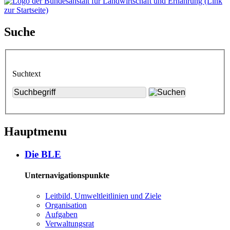
Suche
Suchtext
Hauptmenu
Die BLE
Unternavigationspunkte
Leit­bild, Um­welt­leit­li­ni­en und Zie­le
Or­ga­ni­sa­ti­on
Auf­ga­ben
Ver­wal­tungs­rat