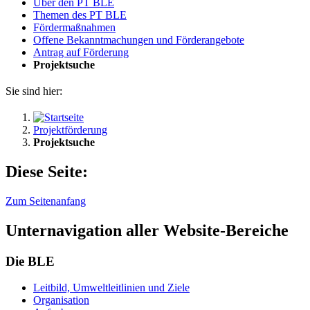
Über den PT BLE
The­men des PT BLE
För­der­maß­nah­men
Of­fe­ne Be­kannt­ma­chun­gen und För­der­an­ge­bo­te
An­trag auf För­de­rung
Pro­jekt­su­che
Sie sind hier:
Projektförderung
Projektsuche
Diese Seite:
Zum Seitenanfang
Unternavigation aller Website-Bereiche
Die BLE
Leit­bild, Um­welt­leit­li­ni­en und Zie­le
Or­ga­ni­sa­ti­on