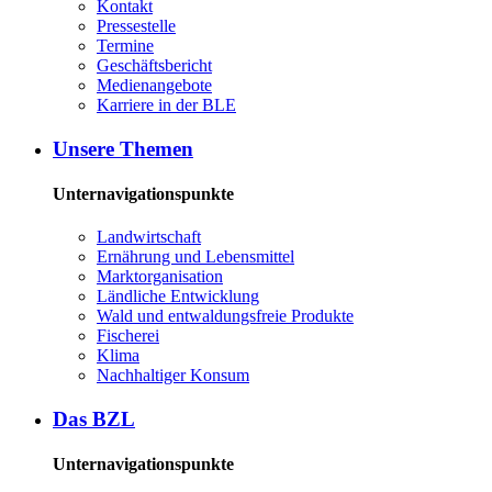
Kon­takt
Pres­se­stel­le
Ter­mi­ne
Ge­schäfts­be­richt
Me­di­en­an­ge­bo­te
Kar­rie­re in der BLE
Un­se­re The­men
Unternavigationspunkte
Land­wirt­schaft
Er­näh­rung und Le­bens­mit­tel
Markt­or­ga­ni­sa­ti­on
Länd­li­che Ent­wick­lung
Wald und ent­wal­dungs­freie Pro­duk­te
Fi­sche­rei
Kli­ma
Nach­hal­ti­ger Kon­sum
Das BZL
Unternavigationspunkte