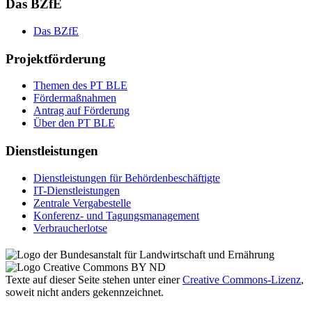
Das BZfE
Das BZ­fE
Projektförderung
The­men des PT BLE
För­der­maß­nah­men
An­trag auf För­de­rung
Über den PT BLE
Dienstleistungen
Dienst­leis­tun­gen für Be­hör­den­be­schäf­tig­te
IT-Dienst­leis­tun­gen
Zen­tra­le Ver­ga­be­stel­le
Kon­fe­renz- und Tagungs­management
Ver­brau­cher­lot­se
Texte auf dieser Seite stehen unter einer
Creative Commons
-Lizenz
,
soweit nicht anders gekennzeichnet.