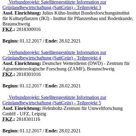
Verbundprojekt: Satellitengestützte Information zur
Grünlandbewirtschaftung (SattGrün) - Teilprojekt 3
Ausf. Einrichtung:
Julius Kühn-Institut Bundesforschungsinstitut
für Kulturpflanzen (JKI) - Institut für Pflanzenbau und Bodenkunde,
Braunschweig
FKZ.
:
2818300916
Beginn:
01.12.2017 /
Ende:
28.02.2021
Verbundprojekt: Satellitengestützte Information zur
Grünlandbewirtschaftung (SattGrün) - Teilprojekt 4
Ausf. Einrichtung:
Deutscher Wetterdienst (DWD) - Zentrum für
Agrarmeteorologische Forschung (ZAMF), Braunschweig
FKZ.
:
2818301016
Beginn:
01.12.2017 /
Ende:
28.02.2021
Verbundprojekt: Satellitengestützte Information zur
Grünlandbewirtschaftung (SattGrün) - Teilprojekt 5
Ausf. Einrichtung:
Helmholtz-Zentrum für Umweltforschung
GmbH - UFZ, Leipzig
FKZ.
:
2818301116
Beginn:
01.12.2017 /
Ende:
28.02.2021