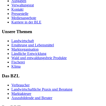
Auf­ga­ben
Ver­wal­tungs­rat
Kon­takt
Pres­se­stel­le
Me­di­en­an­ge­bo­te
Kar­rie­re in der BLE
Unsere Themen
Land­wirt­schaft
Er­näh­rung und Le­bens­mit­tel
Markt­or­ga­ni­sa­ti­on
Länd­li­che Ent­wick­lung
Wald und ent­wal­dungs­freie Pro­duk­te
Fi­sche­rei
Kli­ma
Das BZL
Ver­brau­cher
Land­wirtschaft­liche Pra­xis und Be­ra­tung
Mark­tak­teu­re
Aus­zu­bil­den­de und Be­ra­ter