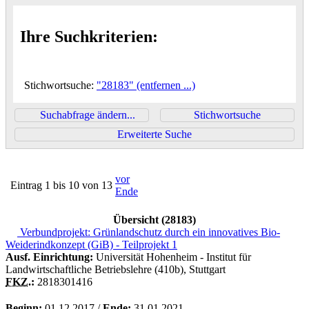
Ihre Suchkriterien:
Stichwortsuche:
"28183"
(entfernen ...)
Suchabfrage ändern...
Stichwortsuche
Erweiterte Suche
vor
Eintrag 1 bis 10 von 13
Ende
Übersicht (
28183
)
Verbundprojekt: Grünlandschutz durch ein innovatives Bio-
Weiderindkonzept (GiB) - Teilprojekt 1
Ausf. Einrichtung:
Universität Hohenheim - Institut für
Landwirtschaftliche Betriebslehre (410b), Stuttgart
FKZ.
:
2818301416
Beginn:
01.12.2017 /
Ende:
31.01.2021