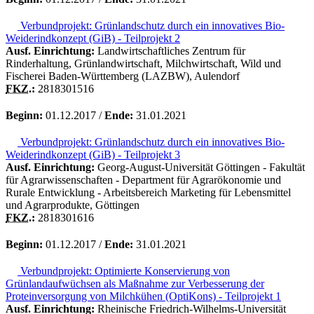
Verbundprojekt: Grünlandschutz durch ein innovatives Bio-
Weiderindkonzept (GiB) - Teilprojekt 2
Ausf. Einrichtung:
Landwirtschaftliches Zentrum für
Rinderhaltung, Grünlandwirtschaft, Milchwirtschaft, Wild und
Fischerei Baden-Württemberg (LAZBW), Aulendorf
FKZ.
:
2818301516
Beginn:
01.12.2017 /
Ende:
31.01.2021
Verbundprojekt: Grünlandschutz durch ein innovatives Bio-
Weiderindkonzept (GiB) - Teilprojekt 3
Ausf. Einrichtung:
Georg-August-Universität Göttingen - Fakultät
für Agrarwissenschaften - Department für Agrarökonomie und
Rurale Entwicklung - Arbeitsbereich Marketing für Lebensmittel
und Agrarprodukte, Göttingen
FKZ.
:
2818301616
Beginn:
01.12.2017 /
Ende:
31.01.2021
Verbundprojekt: Optimierte Konservierung von
Grünlandaufwüchsen als Maßnahme zur Verbesserung der
Proteinversorgung von Milchkühen (OptiKons) - Teilprojekt 1
Ausf. Einrichtung:
Rheinische Friedrich-Wilhelms-Universität