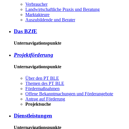
Ver­brau­cher
Land­wirtschaft­liche Pra­xis und Be­ra­tung
Mark­tak­teu­re
Aus­zu­bil­den­de und Be­ra­ter
Das BZ­fE
Unternavigationspunkte
Pro­jekt­för­de­rung
Unternavigationspunkte
Über den PT BLE
The­men des PT BLE
För­der­maß­nah­men
Of­fe­ne Be­kannt­ma­chun­gen und För­der­an­ge­bo­te
An­trag auf För­de­rung
Pro­jekt­su­che
Dienst­leis­tun­gen
Unternavigationspunkte