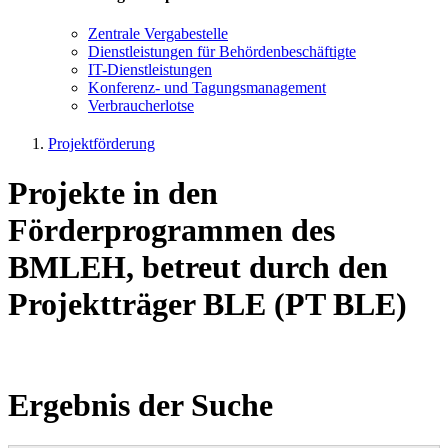
Zen­tra­le Ver­ga­be­stel­le
Dienst­leis­tun­gen für Be­hör­den­be­schäf­tig­te
IT-Dienst­leis­tun­gen
Kon­fe­renz- und Tagungs­management
Ver­brau­cher­lot­se
Projektförderung
Projekte in den
Förderprogrammen des
BMLEH, betreut durch den
Projektträger BLE (PT BLE)
Ergebnis der Suche