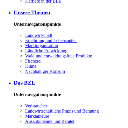
Kar­rie­re in der BLE
Un­se­re The­men
Unternavigationspunkte
Land­wirt­schaft
Er­näh­rung und Le­bens­mit­tel
Markt­or­ga­ni­sa­ti­on
Länd­li­che Ent­wick­lung
Wald und ent­wal­dungs­freie Pro­duk­te
Fi­sche­rei
Kli­ma
Nach­hal­ti­ger Kon­sum
Das BZL
Unternavigationspunkte
Ver­brau­cher
Land­wirtschaft­liche Pra­xis und Be­ra­tung
Mark­tak­teu­re
Aus­zu­bil­den­de und Be­ra­ter