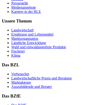
Pres­se­stel­le
Me­di­en­an­ge­bo­te
Kar­rie­re in der BLE
Unsere Themen
Land­wirt­schaft
Er­näh­rung und Le­bens­mit­tel
Markt­or­ga­ni­sa­ti­on
Länd­li­che Ent­wick­lung
Wald und ent­wal­dungs­freie Pro­duk­te
Fi­sche­rei
Kli­ma
Das BZL
Ver­brau­cher
Land­wirtschaft­liche Pra­xis und Be­ra­tung
Mark­tak­teu­re
Aus­zu­bil­den­de und Be­ra­ter
Das BZfE