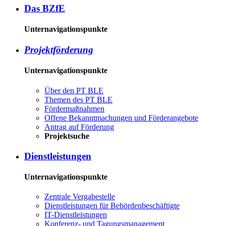
Das BZ­fE
Unternavigationspunkte
Pro­jekt­för­de­rung
Unternavigationspunkte
Über den PT BLE
The­men des PT BLE
För­der­maß­nah­men
Of­fe­ne Be­kannt­ma­chun­gen und För­der­an­ge­bo­te
An­trag auf För­de­rung
Pro­jekt­su­che
Dienst­leis­tun­gen
Unternavigationspunkte
Zen­tra­le Ver­ga­be­stel­le
Dienst­leis­tun­gen für Be­hör­den­be­schäf­tig­te
IT-Dienst­leis­tun­gen
Kon­fe­renz- und Tagungs­management