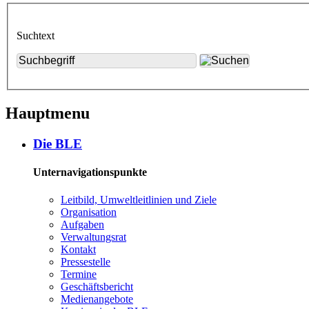
Suchtext
Hauptmenu
Die BLE
Unternavigationspunkte
Leit­bild, Um­welt­leit­li­ni­en und Zie­le
Or­ga­ni­sa­ti­on
Auf­ga­ben
Ver­wal­tungs­rat
Kon­takt
Pres­se­stel­le
Ter­mi­ne
Ge­schäfts­be­richt
Me­di­en­an­ge­bo­te