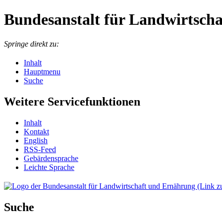
Bundesanstalt für Landwirtsch
Springe direkt zu:
Inhalt
Hauptmenu
Suche
Weitere Servicefunktionen
In­halt
Kon­takt
English
RSS-Feed
Ge­bär­den­spra­che
Leich­te Spra­che
Suche