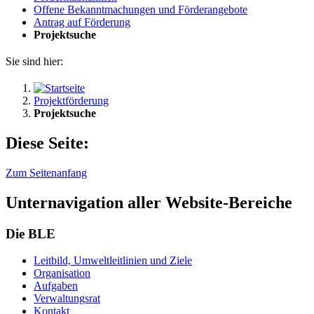
Of­fe­ne Be­kannt­ma­chun­gen und För­der­an­ge­bo­te
An­trag auf För­de­rung
Pro­jekt­su­che
Sie sind hier:
Projektförderung
Projektsuche
Diese Seite:
Zum Seitenanfang
Unternavigation aller Website-Bereiche
Die BLE
Leit­bild, Um­welt­leit­li­ni­en und Zie­le
Or­ga­ni­sa­ti­on
Auf­ga­ben
Ver­wal­tungs­rat
Kon­takt