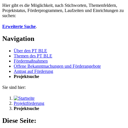
Hier gibt es die Möglichkeit, nach Stichworten, Themenfeldern,
Projektstatus, Förderprogrammen, Laufzeiten und Einrichtungen zu
suchen:
Erweiterte Suche
.
Navigation
Über den PT BLE
The­men des PT BLE
För­der­maß­nah­men
Of­fe­ne Be­kannt­ma­chun­gen und För­der­an­ge­bo­te
An­trag auf För­de­rung
Pro­jekt­su­che
Sie sind hier:
Projektförderung
Projektsuche
Diese Seite: