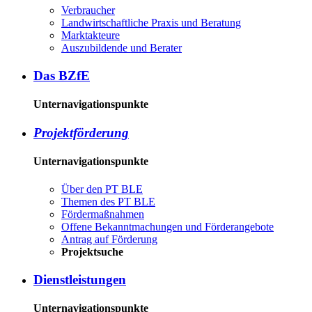
Ver­brau­cher
Land­wirtschaft­liche Pra­xis und Be­ra­tung
Mark­tak­teu­re
Aus­zu­bil­den­de und Be­ra­ter
Das BZ­fE
Unternavigationspunkte
Pro­jekt­för­de­rung
Unternavigationspunkte
Über den PT BLE
The­men des PT BLE
För­der­maß­nah­men
Of­fe­ne Be­kannt­ma­chun­gen und För­der­an­ge­bo­te
An­trag auf För­de­rung
Pro­jekt­su­che
Dienst­leis­tun­gen
Unternavigationspunkte