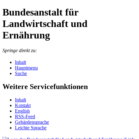
Bundesanstalt für
Landwirtschaft und
Ernährung
Springe direkt zu:
Inhalt
Hauptmenu
Suche
Weitere Servicefunktionen
In­halt
Kon­takt
English
RSS-Feed
Ge­bär­den­spra­che
Leich­te Spra­che