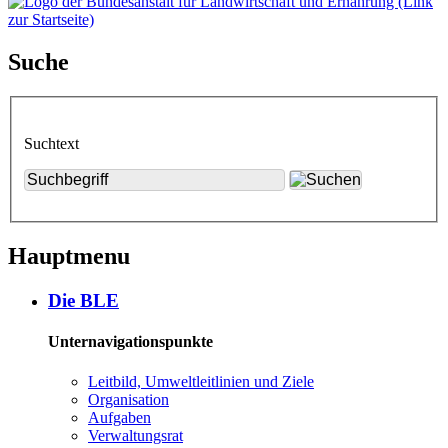
Suche
Suchtext
Hauptmenu
Die BLE
Unternavigationspunkte
Leit­bild, Um­welt­leit­li­ni­en und Zie­le
Or­ga­ni­sa­ti­on
Auf­ga­ben
Ver­wal­tungs­rat