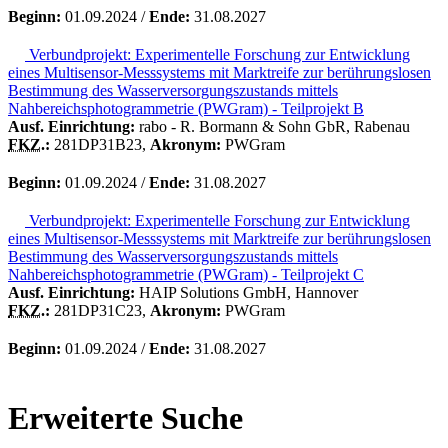
Beginn:
01.09.2024 /
Ende:
31.08.2027
Verbundprojekt: Experimentelle Forschung zur Entwicklung
eines Multisensor-Messsystems mit Marktreife zur berührungslosen
Bestimmung des Wasserversorgungszustands mittels
Nahbereichsphotogrammetrie (PWGram) - Teilprojekt B
Ausf. Einrichtung:
rabo - R. Bormann & Sohn GbR, Rabenau
FKZ.
:
281DP31B23,
Akronym:
PWGram
Beginn:
01.09.2024 /
Ende:
31.08.2027
Verbundprojekt: Experimentelle Forschung zur Entwicklung
eines Multisensor-Messsystems mit Marktreife zur berührungslosen
Bestimmung des Wasserversorgungszustands mittels
Nahbereichsphotogrammetrie (PWGram) - Teilprojekt C
Ausf. Einrichtung:
HAIP Solutions GmbH, Hannover
FKZ.
:
281DP31C23,
Akronym:
PWGram
Beginn:
01.09.2024 /
Ende:
31.08.2027
Erweiterte Suche