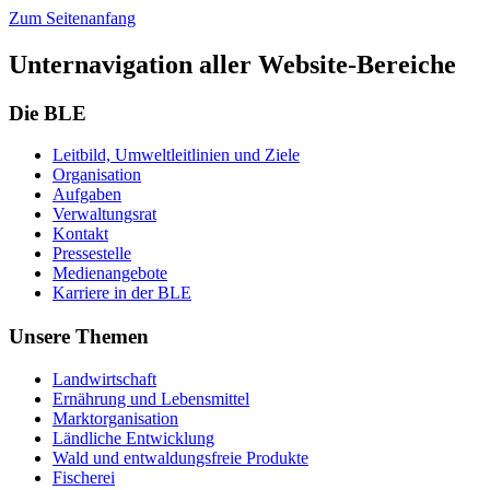
Zum Seitenanfang
Unternavigation aller Website-Bereiche
Die BLE
Leit­bild, Um­welt­leit­li­ni­en und Zie­le
Or­ga­ni­sa­ti­on
Auf­ga­ben
Ver­wal­tungs­rat
Kon­takt
Pres­se­stel­le
Me­di­en­an­ge­bo­te
Kar­rie­re in der BLE
Unsere Themen
Land­wirt­schaft
Er­näh­rung und Le­bens­mit­tel
Markt­or­ga­ni­sa­ti­on
Länd­li­che Ent­wick­lung
Wald und ent­wal­dungs­freie Pro­duk­te
Fi­sche­rei