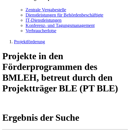
Zen­tra­le Ver­ga­be­stel­le
Dienst­leis­tun­gen für Be­hör­den­be­schäf­tig­te
IT-Dienst­leis­tun­gen
Kon­fe­renz- und Tagungs­management
Ver­brau­cher­lot­se
Projektförderung
Projekte in den
Förderprogrammen des
BMLEH, betreut durch den
Projektträger BLE (PT BLE)
Ergebnis der Suche