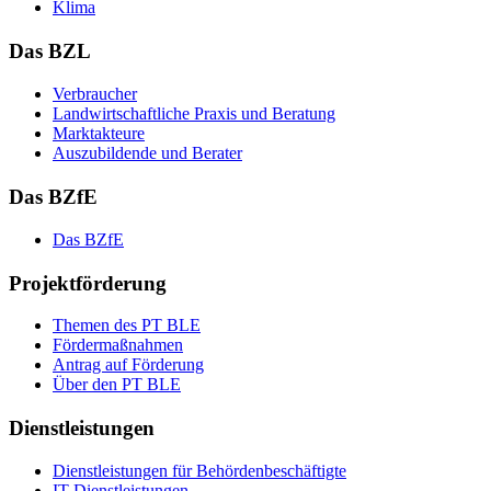
Kli­ma
Das BZL
Ver­brau­cher
Land­wirtschaft­liche Pra­xis und Be­ra­tung
Mark­tak­teu­re
Aus­zu­bil­den­de und Be­ra­ter
Das BZfE
Das BZ­fE
Projektförderung
The­men des PT BLE
För­der­maß­nah­men
An­trag auf För­de­rung
Über den PT BLE
Dienstleistungen
Dienst­leis­tun­gen für Be­hör­den­be­schäf­tig­te
IT-Dienst­leis­tun­gen