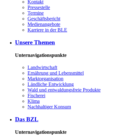
Kon­takt
Pres­se­stel­le
Ter­mi­ne
Ge­schäfts­be­richt
Me­di­en­an­ge­bo­te
Kar­rie­re in der BLE
Un­se­re The­men
Unternavigationspunkte
Land­wirt­schaft
Er­näh­rung und Le­bens­mit­tel
Markt­or­ga­ni­sa­ti­on
Länd­li­che Ent­wick­lung
Wald und ent­wal­dungs­freie Pro­duk­te
Fi­sche­rei
Kli­ma
Nach­hal­ti­ger Kon­sum
Das BZL
Unternavigationspunkte