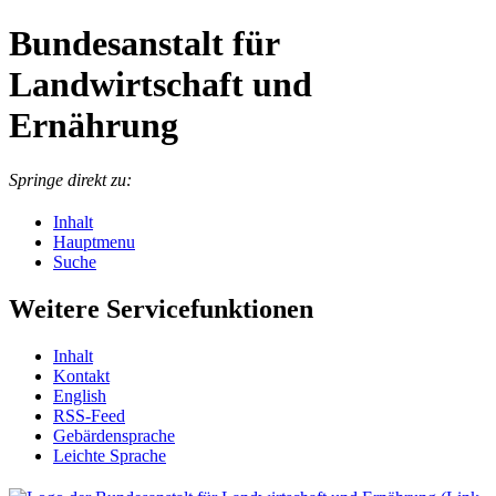
Bundesanstalt für
Landwirtschaft und
Ernährung
Springe direkt zu:
Inhalt
Hauptmenu
Suche
Weitere Servicefunktionen
In­halt
Kon­takt
English
RSS-Feed
Ge­bär­den­spra­che
Leich­te Spra­che