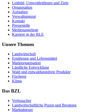
Leit­bild, Um­welt­leit­li­ni­en und Zie­le
Or­ga­ni­sa­ti­on
Auf­ga­ben
Ver­wal­tungs­rat
Kon­takt
Pres­se­stel­le
Me­di­en­an­ge­bo­te
Kar­rie­re in der BLE
Unsere Themen
Land­wirt­schaft
Er­näh­rung und Le­bens­mit­tel
Markt­or­ga­ni­sa­ti­on
Länd­li­che Ent­wick­lung
Wald und ent­wal­dungs­freie Pro­duk­te
Fi­sche­rei
Kli­ma
Das BZL
Ver­brau­cher
Land­wirtschaft­liche Pra­xis und Be­ra­tung
Mark­tak­teu­re