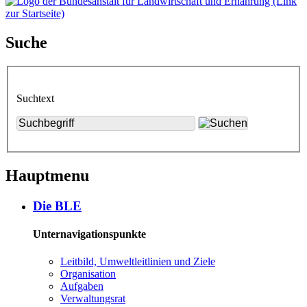
Suche
Suchtext
Hauptmenu
Die BLE
Unternavigationspunkte
Leit­bild, Um­welt­leit­li­ni­en und Zie­le
Or­ga­ni­sa­ti­on
Auf­ga­ben
Ver­wal­tungs­rat