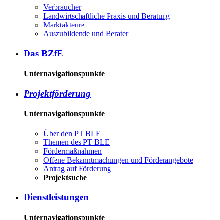
Ver­brau­cher
Land­wirtschaft­liche Pra­xis und Be­ra­tung
Mark­tak­teu­re
Aus­zu­bil­den­de und Be­ra­ter
Das BZ­fE
Unternavigationspunkte
Pro­jekt­för­de­rung
Unternavigationspunkte
Über den PT BLE
The­men des PT BLE
För­der­maß­nah­men
Of­fe­ne Be­kannt­ma­chun­gen und För­der­an­ge­bo­te
An­trag auf För­de­rung
Pro­jekt­su­che
Dienst­leis­tun­gen
Unternavigationspunkte