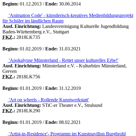
Beginn:
01.12.2013 /
Ende:
30.06.2014
'Animation Code' - künstlerisch-kreatives Medienbildungsprojekt
für Schüler im ländlichen Raum
Ausf. Einrichtung:
Landesvereinigung Kulturelle Jugendbildung
Baden-Württemberg e.V., Stuttgart
FKZ.
:
2818LK735
Beginn:
01.02.2019 /
Ende:
31.03.2021
'Apokalypse Münsterland - Rettet unser kulturelles Erbe!'
Ausf. Einrichtung:
Münsterland e.V. - Kulturbüro Münsterland,
Greven
FKZ.
:
2818LK756
Beginn:
01.01.2019 /
Ende:
31.12.2019
'Art on wheels - Rollende Kunstwerkstatt'
Ausf. Einrichtung:
STiC-er Theater e.V., Stralsund
FKZ.
:
2818LK290
Beginn:
01.01.2019 /
Ende:
08.02.2021
'Artist-in-Residence'- Programm im Kunstpavillon Burgbrohl