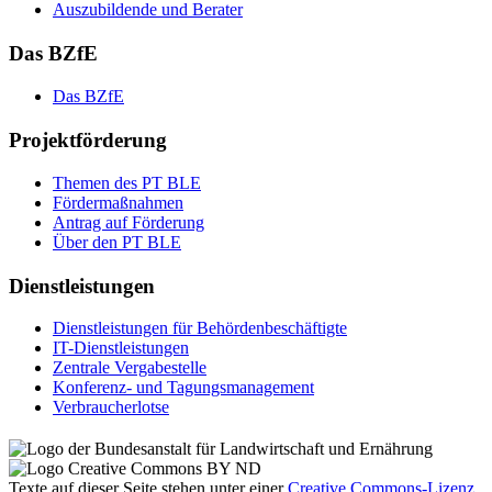
Aus­zu­bil­den­de und Be­ra­ter
Das BZfE
Das BZ­fE
Projektförderung
The­men des PT BLE
För­der­maß­nah­men
An­trag auf För­de­rung
Über den PT BLE
Dienstleistungen
Dienst­leis­tun­gen für Be­hör­den­be­schäf­tig­te
IT-Dienst­leis­tun­gen
Zen­tra­le Ver­ga­be­stel­le
Kon­fe­renz- und Tagungs­management
Ver­brau­cher­lot­se
Texte auf dieser Seite stehen unter einer
Creative Commons
-Lizenz
,