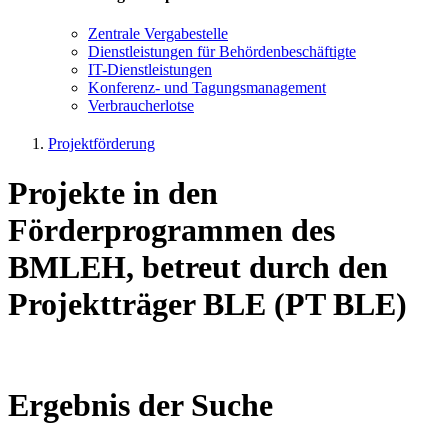
Zen­tra­le Ver­ga­be­stel­le
Dienst­leis­tun­gen für Be­hör­den­be­schäf­tig­te
IT-Dienst­leis­tun­gen
Kon­fe­renz- und Tagungs­management
Ver­brau­cher­lot­se
Projektförderung
Projekte in den
Förderprogrammen des
BMLEH, betreut durch den
Projektträger BLE (PT BLE)
Ergebnis der Suche