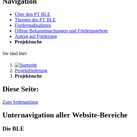
Navigation
Über den PT BLE
The­men des PT BLE
För­der­maß­nah­men
Of­fe­ne Be­kannt­ma­chun­gen und För­der­an­ge­bo­te
An­trag auf För­de­rung
Pro­jekt­su­che
Sie sind hier:
Projektförderung
Projektsuche
Diese Seite:
Zum Seitenanfang
Unternavigation aller Website-Bereiche
Die BLE