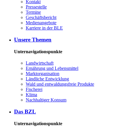
Kon­takt
Pres­se­stel­le
Ter­mi­ne
Ge­schäfts­be­richt
Me­di­en­an­ge­bo­te
Kar­rie­re in der BLE
Un­se­re The­men
Unternavigationspunkte
Land­wirt­schaft
Er­näh­rung und Le­bens­mit­tel
Markt­or­ga­ni­sa­ti­on
Länd­li­che Ent­wick­lung
Wald und ent­wal­dungs­freie Pro­duk­te
Fi­sche­rei
Kli­ma
Nach­hal­ti­ger Kon­sum
Das BZL
Unternavigationspunkte