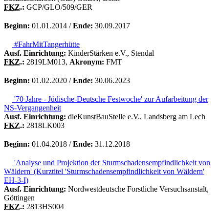
FKZ.
:
GCP/GLO/509/GER
Beginn:
01.01.2014 /
Ende:
30.09.2017
#FahrMitTangerhütte
Ausf. Einrichtung:
KinderStärken e.V., Stendal
FKZ.
:
2819LM013,
Akronym:
FMT
Beginn:
01.02.2020 /
Ende:
30.06.2023
'70 Jahre - Jüdische-Deutsche Festwoche' zur Aufarbeitung der
NS-Vergangenheit
Ausf. Einrichtung:
dieKunstBauStelle e.V., Landsberg am Lech
FKZ.
:
2818LK003
Beginn:
01.04.2018 /
Ende:
31.12.2018
'Analyse und Projektion der Sturmschadensempfindlichkeit von
Wäldern' (Kurztitel 'Sturmschadensempfindlichkeit von Wäldern'
EH-3-I)
Ausf. Einrichtung:
Nordwestdeutsche Forstliche Versuchsanstalt,
Göttingen
FKZ.
:
2813HS004