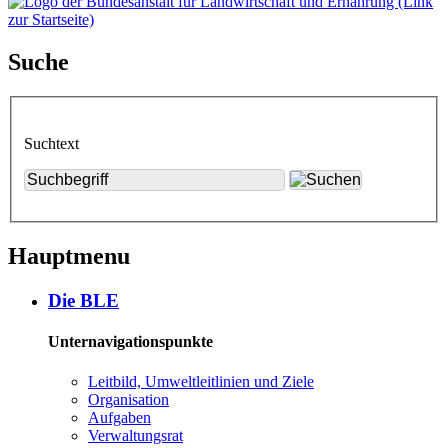
Suche
Suchtext
Hauptmenu
Die BLE
Unternavigationspunkte
Leit­bild, Um­welt­leit­li­ni­en und Zie­le
Or­ga­ni­sa­ti­on
Auf­ga­ben
Ver­wal­tungs­rat