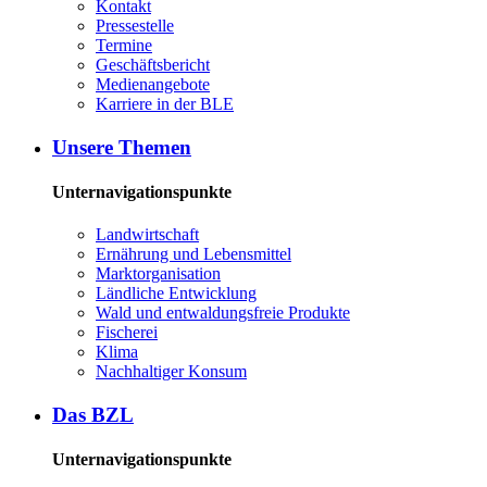
Kon­takt
Pres­se­stel­le
Ter­mi­ne
Ge­schäfts­be­richt
Me­di­en­an­ge­bo­te
Kar­rie­re in der BLE
Un­se­re The­men
Unternavigationspunkte
Land­wirt­schaft
Er­näh­rung und Le­bens­mit­tel
Markt­or­ga­ni­sa­ti­on
Länd­li­che Ent­wick­lung
Wald und ent­wal­dungs­freie Pro­duk­te
Fi­sche­rei
Kli­ma
Nach­hal­ti­ger Kon­sum
Das BZL
Unternavigationspunkte