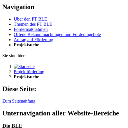
Navigation
Über den PT BLE
The­men des PT BLE
För­der­maß­nah­men
Of­fe­ne Be­kannt­ma­chun­gen und För­der­an­ge­bo­te
An­trag auf För­de­rung
Pro­jekt­su­che
Sie sind hier:
Projektförderung
Projektsuche
Diese Seite:
Zum Seitenanfang
Unternavigation aller Website-Bereiche
Die BLE