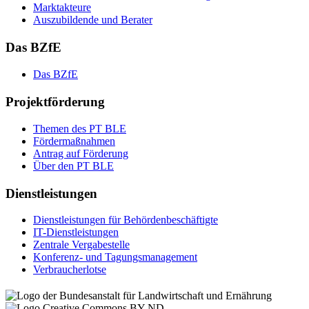
Mark­tak­teu­re
Aus­zu­bil­den­de und Be­ra­ter
Das BZfE
Das BZ­fE
Projektförderung
The­men des PT BLE
För­der­maß­nah­men
An­trag auf För­de­rung
Über den PT BLE
Dienstleistungen
Dienst­leis­tun­gen für Be­hör­den­be­schäf­tig­te
IT-Dienst­leis­tun­gen
Zen­tra­le Ver­ga­be­stel­le
Kon­fe­renz- und Tagungs­management
Ver­brau­cher­lot­se