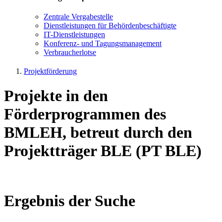
Zen­tra­le Ver­ga­be­stel­le
Dienst­leis­tun­gen für Be­hör­den­be­schäf­tig­te
IT-Dienst­leis­tun­gen
Kon­fe­renz- und Tagungs­management
Ver­brau­cher­lot­se
Projektförderung
Projekte in den
Förderprogrammen des
BMLEH, betreut durch den
Projektträger BLE (PT BLE)
Ergebnis der Suche