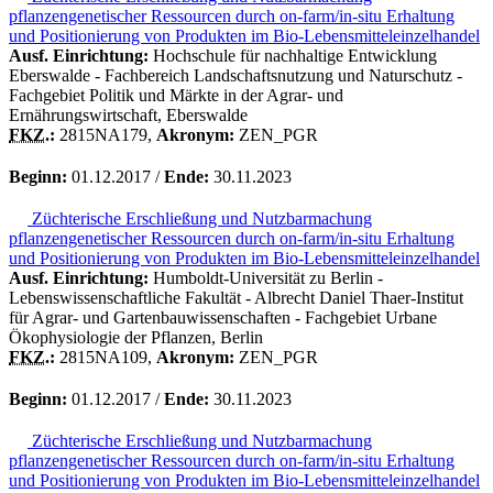
pflanzengenetischer Ressourcen durch on-farm/in-situ Erhaltung
und Positionierung von Produkten im Bio-Lebensmitteleinzelhandel
Ausf. Einrichtung:
Hochschule für nachhaltige Entwicklung
Eberswalde - Fachbereich Landschaftsnutzung und Naturschutz -
Fachgebiet Politik und Märkte in der Agrar- und
Ernährungswirtschaft, Eberswalde
FKZ.
:
2815NA179,
Akronym:
ZEN_PGR
Beginn:
01.12.2017 /
Ende:
30.11.2023
Züchterische Erschließung und Nutzbarmachung
pflanzengenetischer Ressourcen durch on-farm/in-situ Erhaltung
und Positionierung von Produkten im Bio-Lebensmitteleinzelhandel
Ausf. Einrichtung:
Humboldt-Universität zu Berlin -
Lebenswissenschaftliche Fakultät - Albrecht Daniel Thaer-Institut
für Agrar- und Gartenbauwissenschaften - Fachgebiet Urbane
Ökophysiologie der Pflanzen, Berlin
FKZ.
:
2815NA109,
Akronym:
ZEN_PGR
Beginn:
01.12.2017 /
Ende:
30.11.2023
Züchterische Erschließung und Nutzbarmachung
pflanzengenetischer Ressourcen durch on-farm/in-situ Erhaltung
und Positionierung von Produkten im Bio-Lebensmitteleinzelhandel