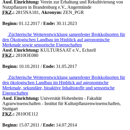
Ausf. Einrichtung:
Verein zur Erhaltung und Rekultivierung von
Nutzpflanzen in Brandenburg e.V., Angermünde
FKZ.
:
2815NA181,
Akronym:
ZEN_PGR
Beginn:
01.12.2017 /
Ende:
30.11.2023
Züchterische Weiterentwicklung samenfester Brokkolisorten für
den Ökologischen Landbau im Hinblick auf agronomische
Merkmale sowie sensorische Eigenschaften
Ausf. Einrichtung:
KULTURSAAT e.V., Echzell
FKZ.
:
2810OE080
Beginn:
10.10.2011 /
Ende:
31.05.2017
Züchterische Weiterentwicklung samenfester Brokkolisorten für
den ökologischen Landbau im Hinblick auf agronomische
Merkmale, sekundäre, bioaktive Inhaltsstoffe und sensorische
Eigenschaften
Ausf. Einrichtung:
Universität Hohenheim - Fakultät
Agrarwissenschaften - Institut für Kulturpflanzenwissenschaften,
Stuttgart
FKZ.
:
2810OE112
Beginn:
15.07.2011 /
Ende:
14.07.2014