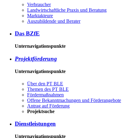
Ver­brau­cher
Land­wirtschaft­liche Pra­xis und Be­ra­tung
Mark­tak­teu­re
Aus­zu­bil­den­de und Be­ra­ter
Das BZ­fE
Unternavigationspunkte
Pro­jekt­för­de­rung
Unternavigationspunkte
Über den PT BLE
The­men des PT BLE
För­der­maß­nah­men
Of­fe­ne Be­kannt­ma­chun­gen und För­der­an­ge­bo­te
An­trag auf För­de­rung
Pro­jekt­su­che
Dienst­leis­tun­gen
Unternavigationspunkte