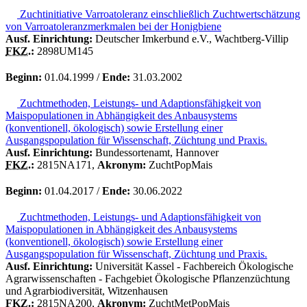
Zuchtinitiative Varroatoleranz einschließlich Zuchtwertschätzung
von Varroatoleranzmerkmalen bei der Honigbiene
Ausf. Einrichtung:
Deutscher Imkerbund e.V., Wachtberg-Villip
FKZ.
:
2898UM145
Beginn:
01.04.1999 /
Ende:
31.03.2002
Zuchtmethoden, Leistungs- und Adaptionsfähigkeit von
Maispopulationen in Abhängigkeit des Anbausystems
(konventionell, ökologisch) sowie Erstellung einer
Ausgangspopulation für Wissenschaft, Züchtung und Praxis.
Ausf. Einrichtung:
Bundessortenamt, Hannover
FKZ.
:
2815NA171,
Akronym:
ZuchtPopMais
Beginn:
01.04.2017 /
Ende:
30.06.2022
Zuchtmethoden, Leistungs- und Adaptionsfähigkeit von
Maispopulationen in Abhängigkeit des Anbausystems
(konventionell, ökologisch) sowie Erstellung einer
Ausgangspopulation für Wissenschaft, Züchtung und Praxis.
Ausf. Einrichtung:
Universität Kassel - Fachbereich Ökologische
Agrarwissenschaften - Fachgebiet Ökologische Pflanzenzüchtung
und Agrarbiodiversität, Witzenhausen
FKZ.
:
2815NA200,
Akronym:
ZuchtMetPopMais