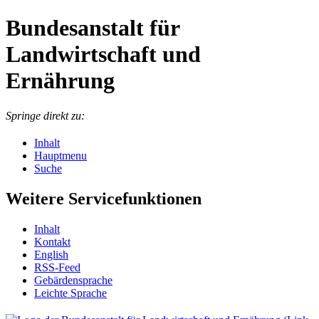
Bundesanstalt für
Landwirtschaft und
Ernährung
Springe direkt zu:
Inhalt
Hauptmenu
Suche
Weitere Servicefunktionen
In­halt
Kon­takt
English
RSS-Feed
Ge­bär­den­spra­che
Leich­te Spra­che