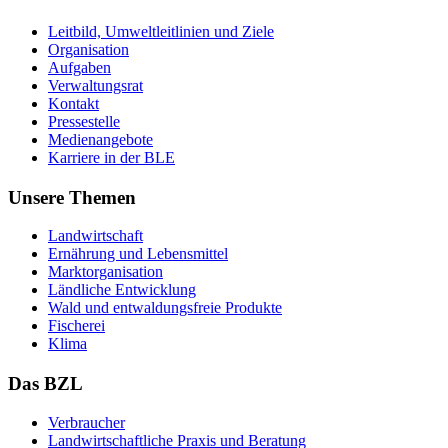
Leit­bild, Um­welt­leit­li­ni­en und Zie­le
Or­ga­ni­sa­ti­on
Auf­ga­ben
Ver­wal­tungs­rat
Kon­takt
Pres­se­stel­le
Me­di­en­an­ge­bo­te
Kar­rie­re in der BLE
Unsere Themen
Land­wirt­schaft
Er­näh­rung und Le­bens­mit­tel
Markt­or­ga­ni­sa­ti­on
Länd­li­che Ent­wick­lung
Wald und ent­wal­dungs­freie Pro­duk­te
Fi­sche­rei
Kli­ma
Das BZL
Ver­brau­cher
Land­wirtschaft­liche Pra­xis und Be­ra­tung