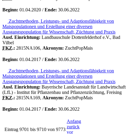
Beginn:
01.04.2020 /
Ende:
30.06.2022
Zuchtmethoden, Leistungs- und Adaptionsfähigkeit von
Maispopulationen und Erstellung einer diversen
Ausgangspopulation für Wissenschaft, Züchtung und Praxis
Ausf. Einrichtung:
Landbauschule Dottenfelderhof e.V., Bad
Vilbel
FKZ.
:
2815NA106,
Akronym:
ZuchtPopMais
Beginn:
01.04.2017 /
Ende:
30.06.2022
Zuchtmethoden, Leistungs- und Adaptionsfähigkeit von
Maispopulationen und Erstellung einer diversen
Ausgangspopulation für Wissenschaft, Züchtung und Praxis
Ausf. Einrichtung:
Bayerische Landesanstalt für Landwirtschaft
(LfL) - Institut für Pflanzenbau und Pflanzenzüchtung, Freising
FKZ.
:
2815NA169,
Akronym:
ZuchtPopMais
Beginn:
01.04.2017 /
Ende:
30.06.2022
Anfang
zurück
Eintrag 9701 bis 9710 von 9773
vor